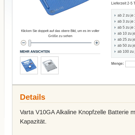
Lieferzeit 2-5
ab 2 zu je
ab 3 zu je
ab 5 zu je
Klicken Sie doppelt auf das obere Bild, um es im voller
ab 10 zu j
Größe zu sehen
ab 25 zu j
ab 50 zu j
ab 100 zu
MEHR ANSICHTEN
Menge:
Details
Varta V10GA Alkaline Knopfzelle Batterie 
Kapazität.