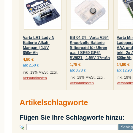
Varta LR1 Lady N
BB 04.24 - Varta V364
Varta Mi
Batterie Alkali-
Knopfzelle Batterie
Ladegerä
Mangan | 1,5V
Silberoxid für Uhren
AAA und
850mAh
u.a. | SR60 GP64
inkl. 2x
SW621 | 1,55V 17mAh
800mAh
4,80 €
1,78 €
14,80 €
ab:
2,50 €
ab:
0,78 €
ab:
12,90
inkl. 19% MwSt., zzgl.
inkl. 19% MwSt., zzgl.
inkl. 19% 
Versandkosten
Versandkosten
Versandk
Artikelschlagworte
Fügen Sie Ihre Schlagworte hinzu:
Schlag