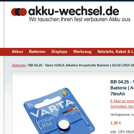
Akkus
Batterien
Displays
Werkzeug
Netzteile, Kabel & 
Startseite
/
BB 04.25 - Varta V10GA Alkaline Knopfzelle Batterie | AG10 LR54 
BB 04.25 - 
Batterie |
70mAh
E-Mail an ein
Schreiben Sie
Verfügbarkeit:
so
1,98 €
inkl. 19% MwSt