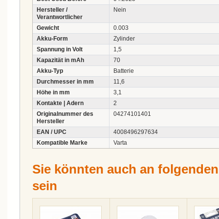
Hersteller /
Nein
Verantwortlicher
Gewicht
0.003
Akku-Form
Zylinder
Spannung in Volt
1,5
Kapazität in mAh
70
Akku-Typ
Batterie
Durchmesser in mm
11,6
Höhe in mm
3,1
Kontakte | Adern
2
Originalnummer des
04274101401
Hersteller
EAN / UPC
4008496297634
Kompatible Marke
Varta
Sie könnten auch an folgenden A
sein