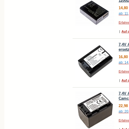
1200D
14,80
ab:
11
Erfahr
|
Auf d
7,4V 
erset
16,80
ab:
14
Erfahr
|
Auf d
7,4V 
Camco
22,98
ab:
20
Erfahr