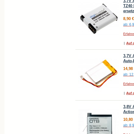
3,7V 
TZ40 
erse
8,90 €
ab:
6,
Erfahr
|
Auf d
3,7V 
Auto-
14,98
ab:
12
Erfahr
|
Auf d
3,8V 
Actio
10,80
ab:
8,