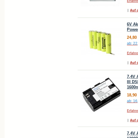
Erfahr
|
Auf d
6V Ak
Powe
24,80
ab:
22
Erfahr
|
Auf d
7,4V 
III D
1600
18,90
ab:
16
Erfahr
|
Auf d
7,4V 