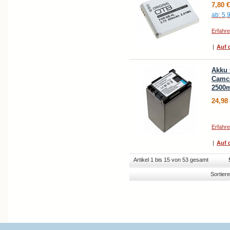
7,80 €
ab:
5,
Erfahr
|
Auf d
Akku 
Camco
2500
24,98
Erfahr
|
Auf d
Artikel 1 bis 15 von 53 gesamt
Sortier