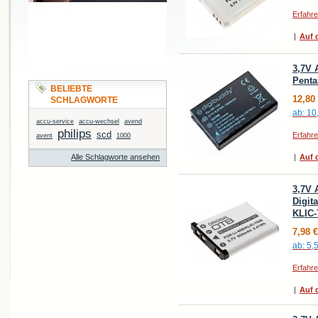
Erfahr
|
Auf d
3,7V 
Penta
BELIEBTE
12,80
SCHLAGWORTE
ab:
10
accu-service
accu-wechsel
avend
philips
scd
Erfahr
avent
1000
Alle Schlagworte ansehen
|
Auf d
3,7V 
Digit
KLIC-
7,98 €
ab:
5,
Erfahr
|
Auf d