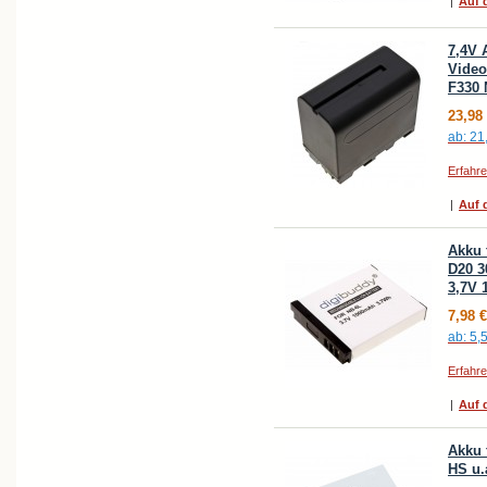
|
Auf d
7,4V 
Video
F330 
23,98
ab:
21
Erfahr
|
Auf d
Akku 
D20 3
3,7V
7,98 €
ab:
5,
Erfahr
|
Auf d
Akku 
HS u.