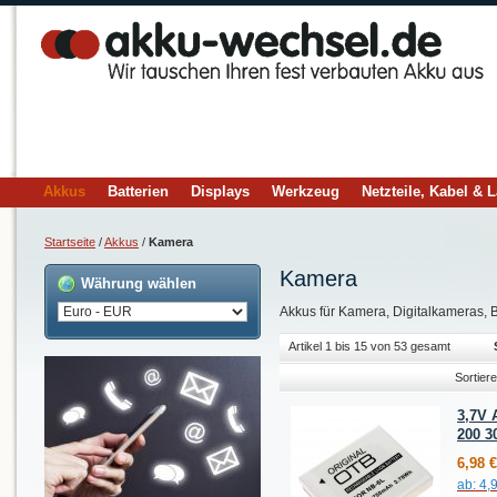
Akkus
Batterien
Displays
Werkzeug
Netzteile, Kabel & 
Startseite
/
Akkus
/
Kamera
Kamera
Währung wählen
Akkus für Kamera, Digitalkameras, B
Artikel 1 bis 15 von 53 gesamt
Sortier
3,7V 
200 3
6,98 €
ab:
4,