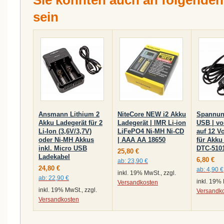
Sie könnten auch an folgenden A
sein
Ansmann Lithium 2
NiteCore NEW i2 Akku
Spannun
Akku Ladegerät für 2
Ladegerät | IMR Li-ion
USB | vo
Li-Ion (3,6V/3,7V)
LiFePO4 Ni-MH Ni-CD
auf 12 V
oder Ni-MH Akkus
| AAA AA 18650
für Akku
inkl. Micro USB
DTC-510
25,80 €
Ladekabel
6,80 €
ab:
23,90 €
24,80 €
ab:
4,90 €
inkl. 19% MwSt., zzgl.
ab:
22,90 €
inkl. 19% 
Versandkosten
inkl. 19% MwSt., zzgl.
Versandk
Versandkosten