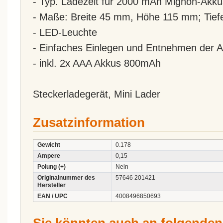
- Typ. Ladezeit für 2000 mAh Mignon-Akku
- Maße: Breite 45 mm, Höhe 115 mm; Tie
- LED-Leuchte
- Einfaches Einlegen und Entnehmen der 
- inkl. 2x AAA Akkus 800mAh
Steckerladegerät, Mini Lader
Zusatzinformation
Gewicht
0.178
Ampere
0,15
Polung (+)
Nein
Originalnummer des
57646 201421
Hersteller
EAN / UPC
4008496850693