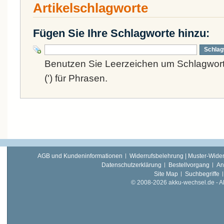
Artikelschlagworte
Fügen Sie Ihre Schlagworte hinzu:
Schlag
Benutzen Sie Leerzeichen um Schlagwort
(') für Phrasen.
AGB und Kundeninformationen
Widerrufsbelehrung | Muster-Wider
Datenschutzerklärung
Bestellvorgang
An
Site Map
Suchbegriffe
© 2008-2026 akku-wechsel.de - Akk