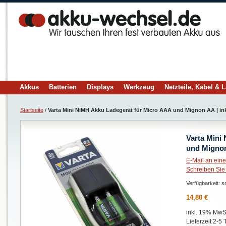
Akkus
Batterien
Displays
Werkzeug
Netzteile, Kabel & 
Startseite
/
Varta Mini NiMH Akku Ladegerät für Micro AAA und Mignon AA | i
Varta Mini
und Mignon
E-Mail an ein
Schreiben Sie
Verfügbarkeit:
so
14,80 €
inkl. 19% MwSt
Lieferzeit 2-5