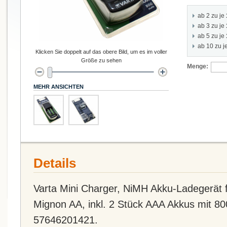
ab 2 zu je
ab 3 zu je
ab 5 zu je
ab 10 zu j
Klicken Sie doppelt auf das obere Bild, um es im voller
Größe zu sehen
Menge:
MEHR ANSICHTEN
Details
Varta Mini Charger, NiMH Akku-Ladegerät f
Mignon AA, inkl. 2 Stück AAA Akkus mit 8
57646201421.