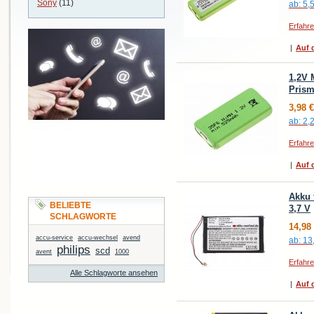
Sony
(11)
ab:
5,
Erfahr
|
Auf d
1,2V 
Prism
3,98 €
ab:
2,
Erfahr
|
Auf d
Akku 
BELIEBTE
3,7 V
SCHLAGWORTE
14,98
accu-service
accu-wechsel
avend
ab:
13
philips
scd
avent
1000
Erfahr
Alle Schlagworte ansehen
|
Auf d