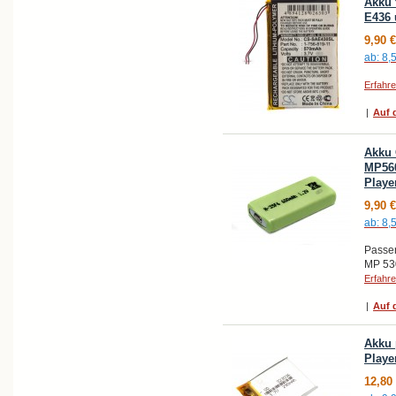
Akku 
E436
9,90 €
ab:
8,
Erfahr
|
Auf d
Akku 
MP56
Playe
9,90 €
ab:
8,
Passen
MP 53
Erfahr
|
Auf d
Akku 
Playe
12,80