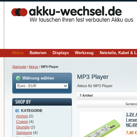
Akkus
Batterien
Displays
Werkzeug
Netzteile, Kabel & 
Startseite
/
Akkus
/
MP3 Player
MP3 Player
Währung wählen
Akkus für MP3 Player
7 Artikel
Sortier
KATEGORIE
1,2V 
Archos
(2)
| ers
Cowon
(4)
NC-6
Grundig
(2)
Samsung
(4)
7,80 €