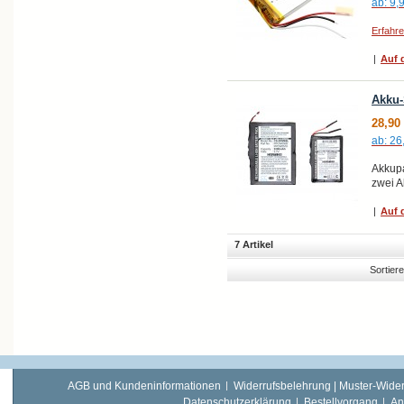
ab:
9,
Erfahr
|
Auf d
Akku-
28,90
ab:
26
Akkupa
zwei 
|
Auf d
7 Artikel
Sortier
AGB und Kundeninformationen
Widerrufsbelehrung | Muster-Wider
Datenschutzerklärung
Bestellvorgang
An