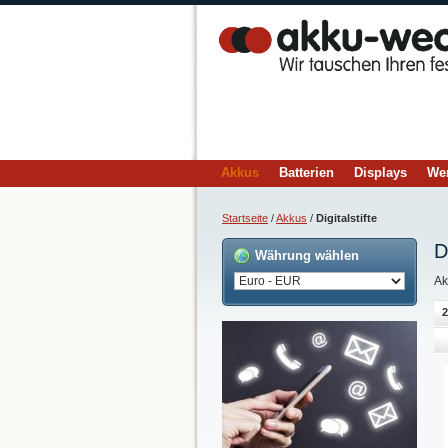
Akkus
Batterien
Displays
We
Startseite
/
Akkus
/
Digitalstifte
D
Währung wählen
Ak
2