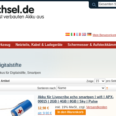
Mein Benutzerkon
rkzeug
Netzteile, Kabel & Ladegeräte
Schermesser & Aufsteckkäm
igitalstifte
kus für Digitalstifte, Smartpen
 Artikel
pro Seit
Zeige
Sortieren nach
Akku für Livescribe echo smartpen | wifi | APX-
00015 | 2GB | 4GB | 8GB | Sky | Pulse
inkl. 19% MwSt., zzgl.
Versandkosten
12,98 €
In den Warenkorb
ab:
9,90 €