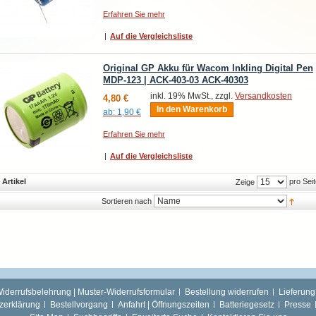
Erfahren Sie mehr
|
Auf die Vergleichsliste
Original GP Akku für Wacom Inkling Digital Pen
MDP-123 | ACK-403-03 ACK-40303
inkl. 19% MwSt., zzgl.
Versandkosten
4,80 €
In den Warenkorb
ab:
1,90 €
Erfahren Sie mehr
|
Auf die Vergleichsliste
 Artikel
pro Seit
Zeige
Sortieren nach
iderrufsbelehrung | Muster-Widerrufsformular
Bestellung widerrufen
Lieferung
zerklärung
Bestellvorgang
Anfahrt | Öffnungszeiten
Batteriegesetz
Presse