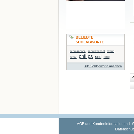
BELIEBTE
SCHLAGWORTE
accu-service
accu-wechsel
avend
philips
scd
avent
1000
Alle Schlagworte ansehen
2
AGB und Kundeninformationen
W
Datenschut