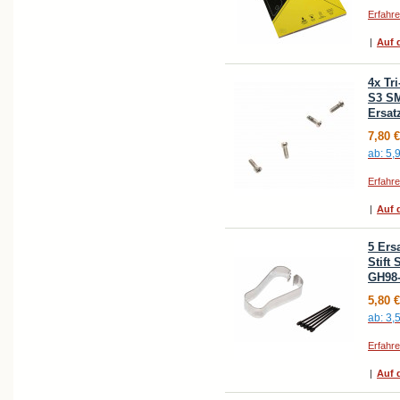
Erfahr
|
Auf d
4x Tr
S3 SM
Ersatz
7,80 €
ab:
5,
Erfahr
|
Auf d
5 Ers
Stift
GH98
5,80 €
ab:
3,
Erfahr
|
Auf d