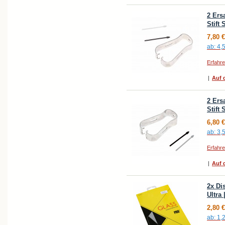
2 Ers
Stift
7,80 €
ab:
4,
Erfahr
|
Auf d
2 Ers
Stift
6,80 €
ab:
3,
Erfahr
|
Auf d
2x Di
Ultra 
2,80 €
ab:
1,