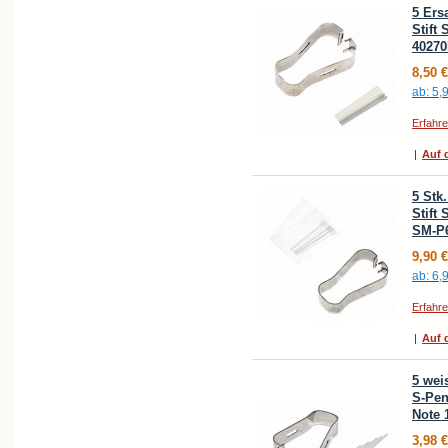
5 Ers
Stift
4027
8,50 €
ab:
5,
Erfahr
|
Auf d
5 Stk
Stift
SM-P6
9,90 €
ab:
6,
Erfahr
|
Auf d
5 wei
S-Pen
Note 
3,98 €