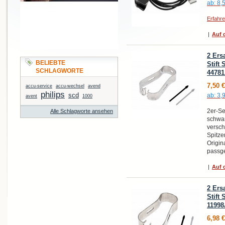
ab:
8,
Erfahr
|
Auf d
2 Ers
BELIEBTE
Stift
SCHLAGWORTE
4478
7,50 €
accu-service
accu-wechsel
avend
philips
scd
ab:
3,
avent
1000
2er-Se
Alle Schlagworte ansehen
schwar
versch
Spitze
Origin
passge
|
Auf d
2 Ers
Stift
11998
6,98 €