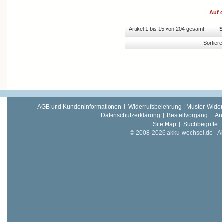
|
Auf d
Artikel 1 bis 15 von 204 gesamt
S
Sortier
AGB und Kundeninformationen
Widerrufsbelehrung | Muster-Wider
Datenschutzerklärung
Bestellvorgang
An
Site Map
Suchbegriffe
© 2008-2026 akku-wechsel.de - Akk