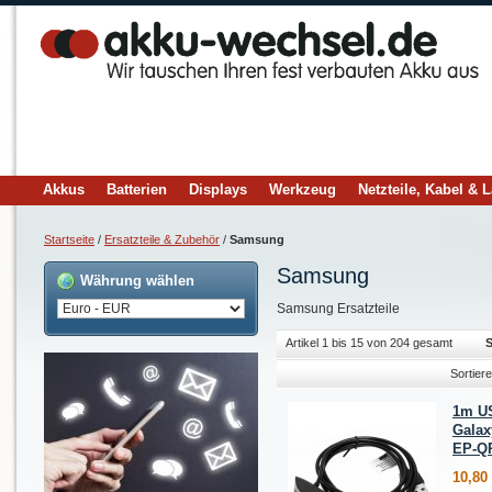
Akkus
Batterien
Displays
Werkzeug
Netzteile, Kabel & 
Startseite
/
Ersatzteile & Zubehör
/
Samsung
Samsung
Währung wählen
Samsung Ersatzteile
Artikel 1 bis 15 von 204 gesamt
S
Sortier
1m US
Galax
EP-Q
10,80