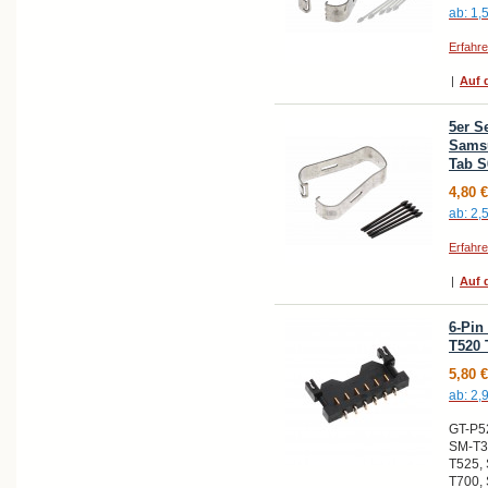
ab:
1,
Erfahr
|
Auf d
5er S
Samsu
Tab S
4,80 €
ab:
2,
Erfahr
|
Auf d
6-Pin
T520 
5,80 €
ab:
2,
GT-P5
SM-T3
T525,
T700,