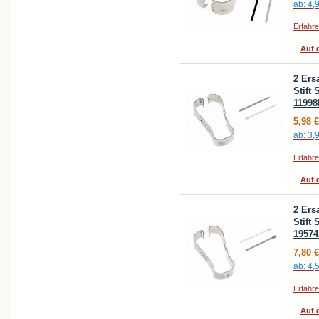
ab:
4,
Erfahr
|
Auf d
2 Ers
Stift
11998
5,98 €
ab:
3,
Erfahr
|
Auf d
2 Ers
Stift
1957
7,80 €
ab:
4,
Erfahr
|
Auf d