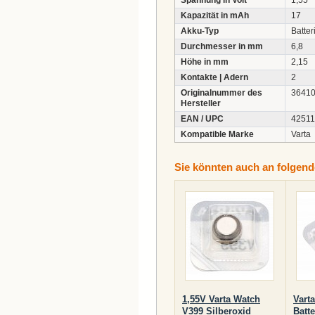
Spannung in Volt
1,55
Kapazität in mAh
17
Akku-Typ
Batter
Durchmesser in mm
6,8
Höhe in mm
2,15
Kontakte | Adern
2
Originalnummer des
3641
Hersteller
EAN / UPC
4251
Kompatible Marke
Varta
Sie könnten auch an folgende
1,55V Varta Watch
Vart
V399 Silberoxid
Batte