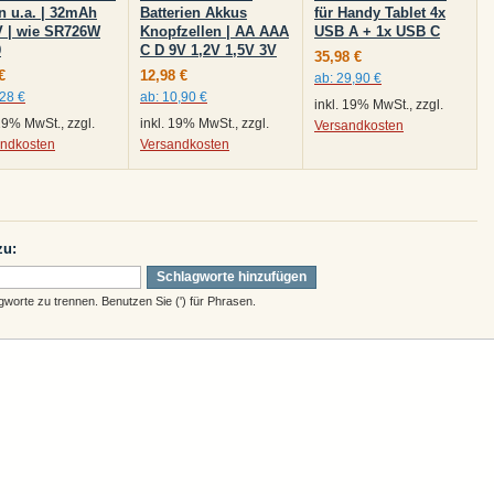
n u.a. | 32mAh
Batterien Akkus
für Handy Tablet 4x
V | wie SR726W
Knopfzellen | AA AAA
USB A + 1x USB C
9
C D 9V 1,2V 1,5V 3V
35,98 €
€
12,98 €
ab:
29,90 €
,28 €
ab:
10,90 €
inkl. 19% MwSt., zzgl.
 19% MwSt., zzgl.
inkl. 19% MwSt., zzgl.
Versandkosten
andkosten
Versandkosten
zu:
Schlagworte hinzufügen
orte zu trennen. Benutzen Sie (') für Phrasen.