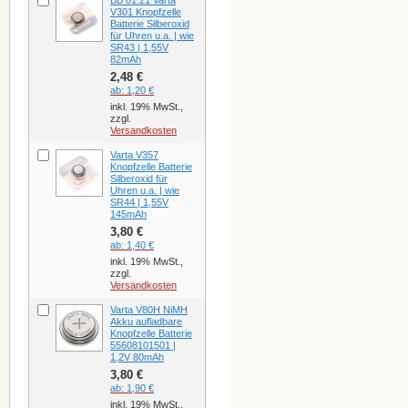
BB 01.21 Varta
V301 Knopfzelle
Batterie Silberoxid
für Uhren u.a. | wie
SR43 | 1,55V
82mAh
2,48 €
ab:
1,20 €
inkl. 19% MwSt.,
zzgl.
Versandkosten
Varta V357
Knopfzelle Batterie
Silberoxid für
Uhren u.a. | wie
SR44 | 1,55V
145mAh
3,80 €
ab:
1,40 €
inkl. 19% MwSt.,
zzgl.
Versandkosten
Varta V80H NiMH
Akku aufladbare
Knopfzelle Batterie
55608101501 |
1,2V 80mAh
3,80 €
ab:
1,90 €
inkl. 19% MwSt.,