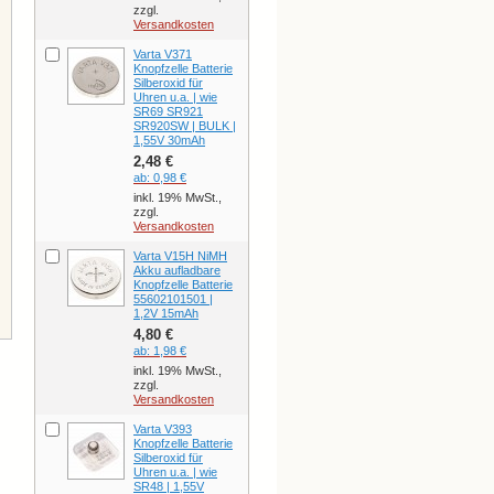
zzgl.
Versandkosten
Varta V371
Knopfzelle Batterie
Silberoxid für
Uhren u.a. | wie
SR69 SR921
SR920SW | BULK |
1,55V 30mAh
2,48 €
ab:
0,98 €
inkl. 19% MwSt.,
zzgl.
Versandkosten
Varta V15H NiMH
Akku aufladbare
Knopfzelle Batterie
55602101501 |
1,2V 15mAh
4,80 €
ab:
1,98 €
inkl. 19% MwSt.,
zzgl.
Versandkosten
Varta V393
Knopfzelle Batterie
Silberoxid für
Uhren u.a. | wie
SR48 | 1,55V