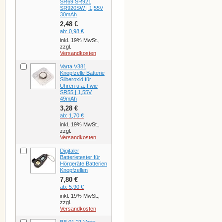
SR69 SR921
SR920SW | 1,55V
30mAh
2,48 €
ab:
0,98 €
inkl. 19% MwSt.,
zzgl.
Versandkosten
Varta V381
Knopfzelle Batterie
Silberoxid für
Uhren u.a. | wie
SR55 | 1,55V
49mAh
3,28 €
ab:
1,70 €
inkl. 19% MwSt.,
zzgl.
Versandkosten
Digitaler
Batterietester für
Hörgeräte Batterien
Knopfzellen
7,80 €
ab:
5,90 €
inkl. 19% MwSt.,
zzgl.
Versandkosten