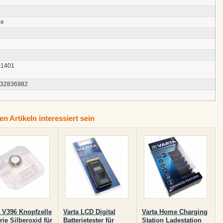
ie
01401
132836982
n Artikeln interessiert sein
a V396 Knopfzelle
Varta LCD Digital
Varta Home Charging
rie Silberoxid für
Batterietester für
Station Ladestation