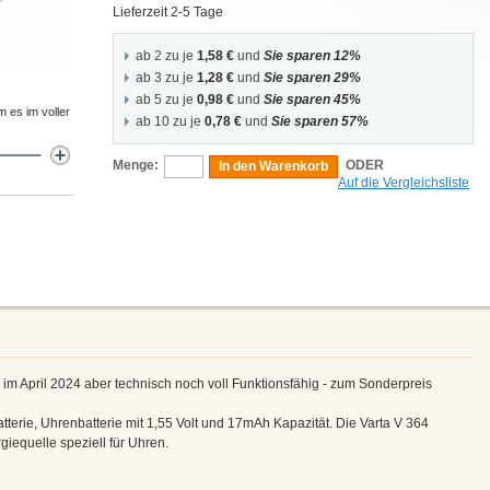
Lieferzeit 2-5 Tage
ab 2 zu je
1,58 €
und
Sie sparen 12%
ab 3 zu je
1,28 €
und
Sie sparen 29%
ab 5 zu je
0,98 €
und
Sie sparen 45%
m es im voller
ab 10 zu je
0,78 €
und
Sie sparen 57%
Menge:
ODER
In den Warenkorb
Auf die Vergleichsliste
" im April 2024 aber technisch noch voll Funktionsfähig - zum Sonderpreis
tterie, Uhrenbatterie mit 1,55 Volt und 17mAh Kapazität. Die Varta V 364
giequelle speziell für Uhren.