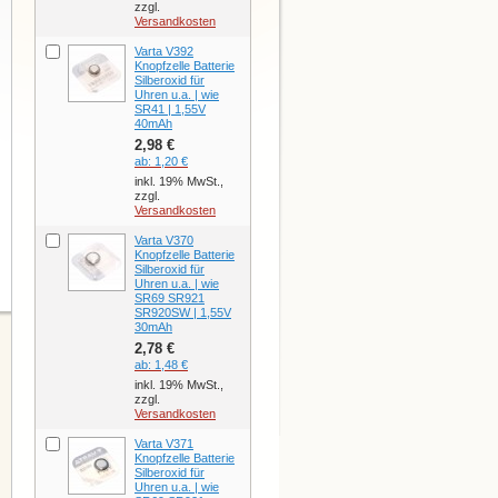
zzgl.
Versandkosten
Varta V392
Knopfzelle Batterie
Silberoxid für
Uhren u.a. | wie
SR41 | 1,55V
40mAh
2,98 €
ab:
1,20 €
inkl. 19% MwSt.,
zzgl.
Versandkosten
Varta V370
Knopfzelle Batterie
Silberoxid für
Uhren u.a. | wie
SR69 SR921
SR920SW | 1,55V
30mAh
2,78 €
ab:
1,48 €
inkl. 19% MwSt.,
zzgl.
Versandkosten
Varta V371
Knopfzelle Batterie
Silberoxid für
Uhren u.a. | wie