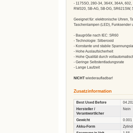
- 1175SO, 280-34, 364X, 364A, 602
RW320, SB-AG, SB-DG, SR621SW, S
Geeignet für: elektronische Uhren, 
Taschenlampen (LED), Funksender u
- Baugröße nach IEC: SR60
- Technologie: Silberoxid
- Konstante und stabile Spannungsl
- Hohe Auslaufsicherheit
- Hohe Qualität durch vollautomatisc
- Geringe Selbstentladungsrate
- Lange Laufzeit
NICHT
wiederaufladbar!
Zusatzinformation
Best Used Before
04.20
Hersteller /
Nein
Verantwortlicher
Gewicht
0.001
Akku-Form
Zylind