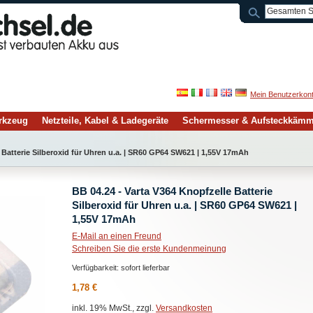
Mein Benutzerkon
rkzeug
Netzteile, Kabel & Ladegeräte
Schermesser & Aufsteckkäm
 Batterie Silberoxid für Uhren u.a. | SR60 GP64 SW621 | 1,55V 17mAh
BB 04.24 - Varta V364 Knopfzelle Batterie
Silberoxid für Uhren u.a. | SR60 GP64 SW621 |
1,55V 17mAh
E-Mail an einen Freund
Schreiben Sie die erste Kundenmeinung
Verfügbarkeit:
sofort lieferbar
1,78 €
inkl. 19% MwSt., zzgl.
Versandkosten