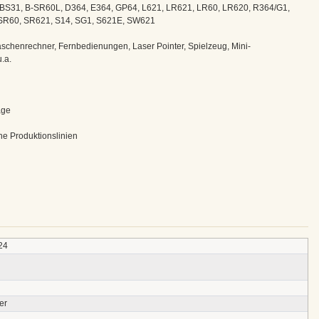
, BS31, B-SR60L, D364, E364, GP64, L621, LR621, LR60, LR620, R364/G1,
R60, SR621, S14, SG1, S621E, SW621
Taschenrechner, Fernbedienungen, Laser Pointer, Spielzeug, Mini-
.a.
age
he Produktionslinien
24
er