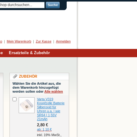
Suche
Herzlich Willkommen
to
Mein Warenkorb
Zur Kasse
Anmelden
me
Ersatzteile & Zubehör
ZUBEHÖR
Wählen Sie die Artikel aus, die
dem Warenkorb hinzugefügt
werden sollen oder
Alle wählen
Varta V319
Knopfzelle Batterie
Silberoxid für
Uhren u.a. | wie
SR64 | 1,55V
21mAh
2,80 €
ab:
1,10 €
inkl. 19% MwSt.,