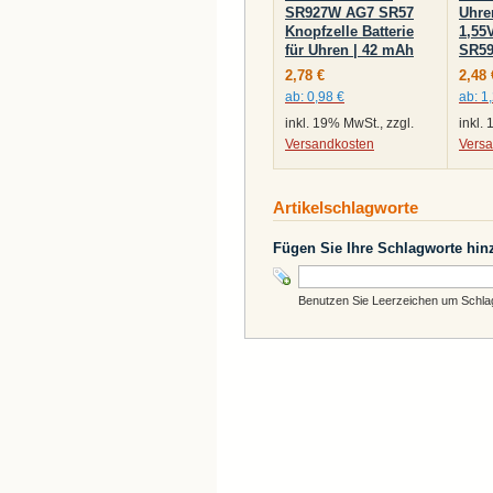
SR927W AG7 SR57
Uhre
Knopfzelle Batterie
1,55
für Uhren | 42 mAh
SR5
2,78 €
2,48 
ab:
0,98 €
ab:
1
inkl. 19% MwSt., zzgl.
inkl.
Versandkosten
Vers
Artikelschlagworte
Fügen Sie Ihre Schlagworte hin
Benutzen Sie Leerzeichen um Schlagw