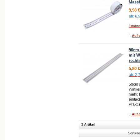
Massb
9,98 €
ab:
6,
Erfahr
|
Auf d
50cm 
mit W
recht
5,80 €
ab:
2,
50cm s
Winkel
mehr. 
einfac
Prakti
|
Auf d
3 Artikel
Sortier