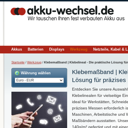
Akkus
Batterien
Displays
Werkzeug
Netzteile, Kabel & 
Startseite
/
Werkzeug
/
Klebemaßband | Klebelineal - Die praktische Lösung fü
Klebemaßband | Kleb
Währung wählen
Lösung für präzise
Entdecken Sie unsere Auswahl
Klebelinealen für vielseitige E
ideal für Werkstätten, Schneid
präzises Messen erforderlich i
Maschinen, Arbeitstische und
Maßbändern ausstatten. Unsere 
140g/m² gefertigt und mit ein