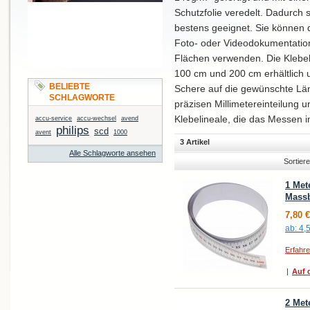
Schutzfolie veredelt. Dadurch 
bestens geeignet. Sie können
Foto- oder Videodokumentation
Flächen verwenden. Die Klebe
100 cm und 200 cm erhältlich u
BELIEBTE
Schere auf die gewünschte Län
SCHLAGWORTE
präzisen Millimetereinteilung
Klebelineale, die das Messen 
accu-service
accu-wechsel
avend
philips
scd
avent
1000
3 Artikel
Alle Schlagworte ansehen
Sortier
1 Met
Massb
7,80 €
ab:
4,
Erfahr
|
Auf d
2 Met