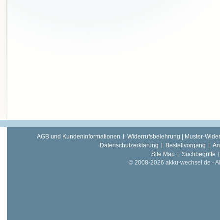
AGB und Kundeninformationen
Widerrufsbelehrung | Muster-Wider
Datenschutzerklärung
Bestellvorgang
An
Site Map
Suchbegriffe
© 2008-2026 akku-wechsel.de - Akk