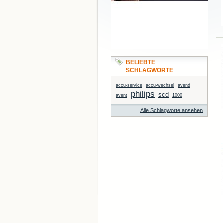
BELIEBTE
SCHLAGWORTE
accu-service
accu-wechsel
avend
philips
scd
avent
1000
Alle Schlagworte ansehen