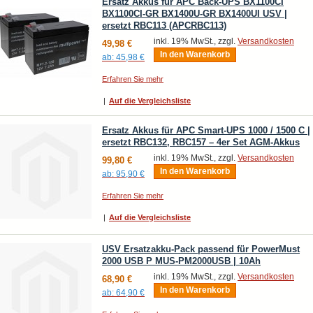
Ersatz Akkus für APC Back-UPS BX1100CI
BX1100CI-GR BX1400U-GR BX1400UI USV |
ersetzt RBC113 (APCRBC113)
inkl. 19% MwSt., zzgl.
Versandkosten
49,98 €
In den Warenkorb
ab:
45,98 €
Erfahren Sie mehr
|
Auf die Vergleichsliste
Ersatz Akkus für APC Smart-UPS 1000 / 1500 C |
ersetzt RBC132, RBC157 – 4er Set AGM-Akkus
inkl. 19% MwSt., zzgl.
Versandkosten
99,80 €
In den Warenkorb
ab:
95,90 €
Erfahren Sie mehr
|
Auf die Vergleichsliste
USV Ersatzakku-Pack passend für PowerMust
2000 USB P MUS-PM2000USB | 10Ah
inkl. 19% MwSt., zzgl.
Versandkosten
68,90 €
In den Warenkorb
ab:
64,90 €