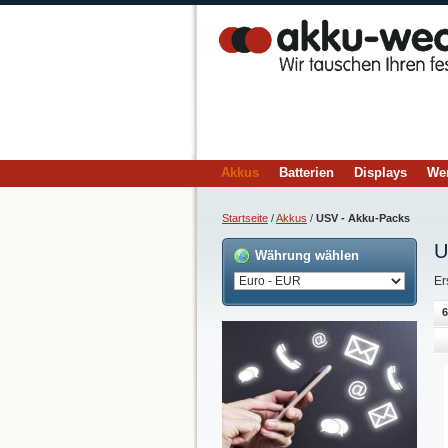
Akkus
Batterien
Displays
We
Startseite
/
Akkus
/
USV - Akku-Packs
U
Währung wählen
Er
6