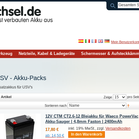
Mein Benutzerkon
rkzeug
Netzteile, Kabel & Ladegeräte
Schermesser & Aufsteckkäm
SV - Akku-Packs
satzakkus für USV's
 Artikel
pro Seit
Zeige
Sortieren nach
12V CTM CT2.6-12 Bleiakku für Waeco PowerVac
Akku-Sauger | 4,8mm Faston | 2400mAh
inkl. 19% MwSt., zzgl.
Versandkosten
17,80 €
In den Warenkorb
ab:
14,50 €