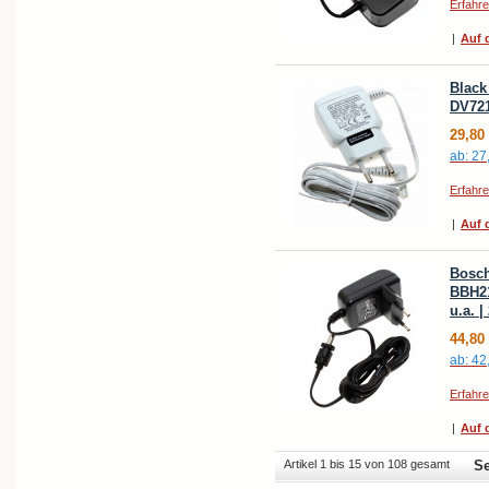
Erfahr
|
Auf d
Black
DV721
29,80
ab:
27
Erfahr
|
Auf d
Bosch
BBH2
u.a. |
44,80
ab:
42
Erfahr
|
Auf d
Artikel 1 bis 15 von 108 gesamt
Se