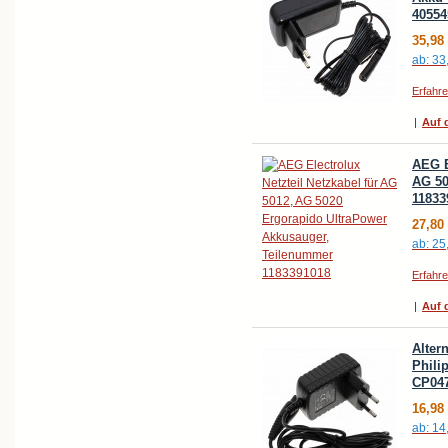
40554
35,98
ab:
33
Erfahr
|
Auf d
AEG E
AG 50
11833
27,80
ab:
25
Erfahr
|
Auf d
Alter
Phili
CP047
16,98
ab:
14