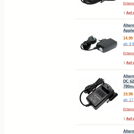
Erfahr
|
Auf d
Alter
Apple
14,90
ab:
9,
Erfahr
|
Auf d
Alter
DC 62
780m
19,98
ab:
17
Erfahr
|
Auf d
Altern