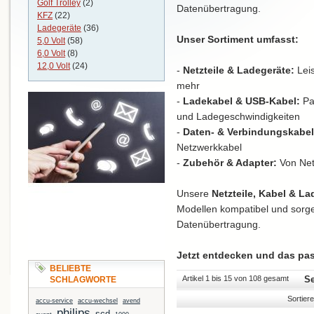
Golf Trolley
(2)
Datenübertragung.
KFZ
(22)
Ladegeräte
(36)
Unser Sortiment umfasst:
5,0 Volt
(58)
6,0 Volt
(8)
12,0 Volt
(24)
-
Netzteile & Ladegeräte:
Leis
mehr
-
Ladekabel & USB-Kabel:
Pa
und Ladegeschwindigkeiten
-
Daten- & Verbindungskabel
Netzwerkkabel
-
Zubehör & Adapter:
Von Net
Unsere
Netzteile, Kabel & La
Modellen kompatibel und sorge
Datenübertragung.
Jetzt entdecken und das pa
BELIEBTE
Artikel 1 bis 15 von 108 gesamt
Se
SCHLAGWORTE
Sortier
accu-service
accu-wechsel
avend
philips
scd