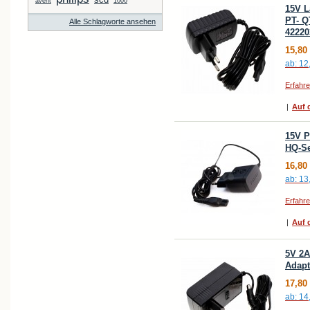
avent
1000
15V L
PT- QT
Alle Schlagworte ansehen
42220
15,80
ab:
12
Erfahr
|
Auf d
15V P
HQ-Se
16,80
ab:
13
Erfahr
|
Auf d
5V 2A
Adapt
17,80
ab:
14