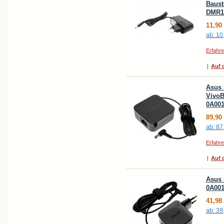
Baust
DMR10
11,90
ab:
10
Erfahr
|
Auf d
Asus 
VivoB
0A00
89,90
ab:
87
Erfahr
|
Auf d
Asus 
0A001
41,98
ab:
39