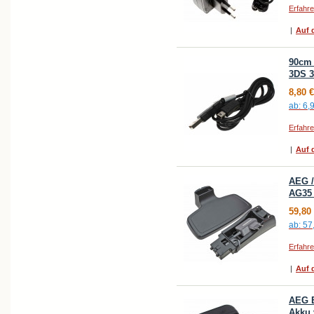
Erfahr
|
Auf d
90cm 
3DS 3
8,80 €
ab:
6,
Erfahr
|
Auf d
AEG /
AG35 
59,80
ab:
57
Erfahr
|
Auf d
AEG E
Akku 