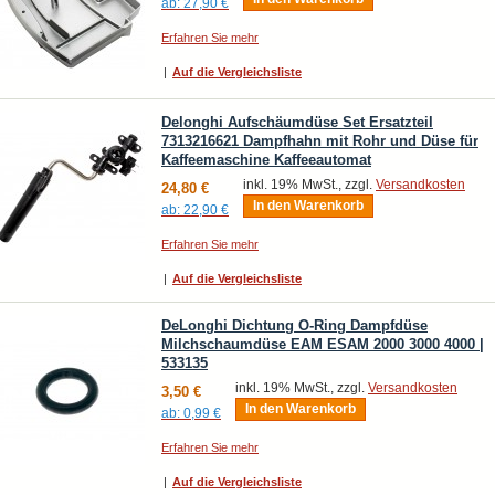
ab:
27,90 €
Erfahren Sie mehr
|
Auf die Vergleichsliste
Delonghi Aufschäumdüse Set Ersatzteil
7313216621 Dampfhahn mit Rohr und Düse für
Kaffeemaschine Kaffeeautomat
inkl. 19% MwSt., zzgl.
Versandkosten
24,80 €
In den Warenkorb
ab:
22,90 €
Erfahren Sie mehr
|
Auf die Vergleichsliste
DeLonghi Dichtung O-Ring Dampfdüse
Milchschaumdüse EAM ESAM 2000 3000 4000 |
533135
inkl. 19% MwSt., zzgl.
Versandkosten
3,50 €
In den Warenkorb
ab:
0,99 €
Erfahren Sie mehr
|
Auf die Vergleichsliste