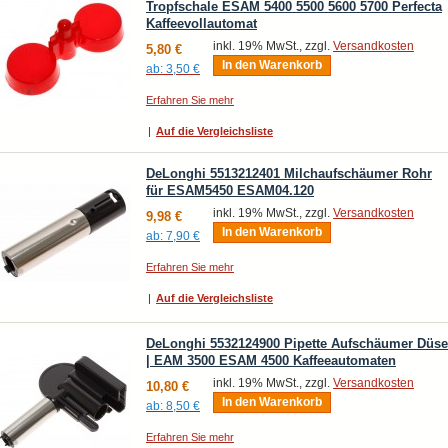
Tropfschale ESAM 5400 5500 5600 5700 Perfecta
Kaffeevollautomat
inkl. 19% MwSt., zzgl.
Versandkosten
5,80 €
In den Warenkorb
ab:
3,50 €
Erfahren Sie mehr
|
Auf die Vergleichsliste
DeLonghi 5513212401 Milchaufschäumer Rohr
für ESAM5450 ESAM04.120
inkl. 19% MwSt., zzgl.
Versandkosten
9,98 €
In den Warenkorb
ab:
7,90 €
Erfahren Sie mehr
|
Auf die Vergleichsliste
DeLonghi 5532124900 Pipette Aufschäumer Düse
| EAM 3500 ESAM 4500 Kaffeeautomaten
inkl. 19% MwSt., zzgl.
Versandkosten
10,80 €
In den Warenkorb
ab:
8,50 €
Erfahren Sie mehr