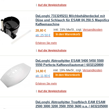
|
Auf die Vergleichsliste
DeLonghi 7313245211 Milchbehälterdeckel mit
Düse und Schlauch für ESAM 04.350.S Magnific
Kaffeemaschine
inkl. 19% MwSt., zzgl.
Versandkosten
28,80 €
In den Warenkorb
ab:
25,50 €
Erfahren Sie mehr
|
Auf die Vergleichsliste
DeLonghi Abtropfgitter ESAM 5400 5450 5500
5550 Perfecta Kaffeevollautomat | 6032120800
inkl. 19% MwSt., zzgl.
Versandkosten
14,80 €
In den Warenkorb
ab:
11,90 €
Erfahren Sie mehr
|
Auf die Vergleichsliste
DeLonghi Abtropfgitter Tropfblech EAM ESAM
2500 3000 3200 3500 3550 3600 u.a. / 6032105000