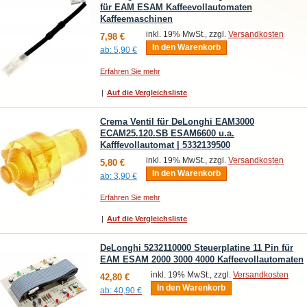
für EAM ESAM Kaffeevollautomaten
Kaffeemaschinen
inkl. 19% MwSt., zzgl.
Versandkosten
7,98 €
In den Warenkorb
ab:
5,90 €
Erfahren Sie mehr
|
Auf die Vergleichsliste
Crema Ventil für DeLonghi EAM3000
ECAM25.120.SB ESAM6600 u.a.
Kafffevollautomat | 5332139500
inkl. 19% MwSt., zzgl.
Versandkosten
5,80 €
In den Warenkorb
ab:
3,90 €
Erfahren Sie mehr
|
Auf die Vergleichsliste
DeLonghi 5232110000 Steuerplatine 11 Pin für
EAM ESAM 2000 3000 4000 Kaffeevollautomaten
inkl. 19% MwSt., zzgl.
Versandkosten
42,80 €
In den Warenkorb
ab:
40,90 €