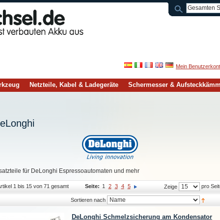
Mein Benutzerkon
rkzeug
Netzteile, Kabel & Ladegeräte
Schermesser & Aufsteckkäm
eLonghi
satzteile für DeLonghi Espressoautomaten und mehr
rtikel 1 bis 15 von 71 gesamt
Seite:
1
2
3
4
5
pro Seit
Zeige
Sortieren nach
DeLonghi Schmelzsicherung am Kondensator