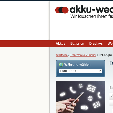
Akkus
Batterien
Displays
We
Startseite
/
Ersatzteile & Zubehör
/
DeLonghi
D
Währung wählen
Er
A