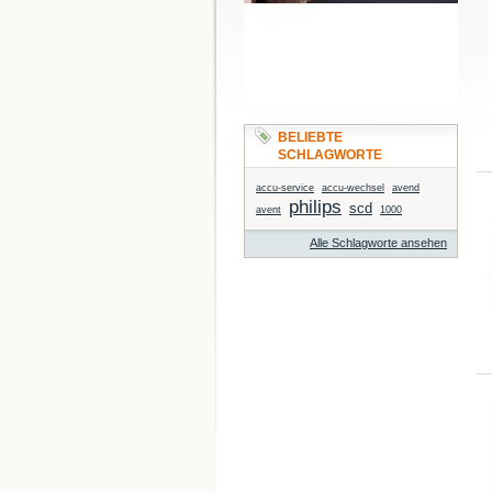
BELIEBTE
SCHLAGWORTE
accu-service
accu-wechsel
avend
philips
scd
avent
1000
Alle Schlagworte ansehen