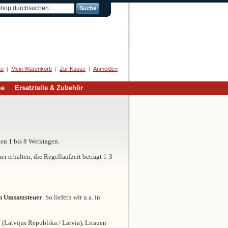
Suche
Herzlich Willkommen
to
Mein Warenkorb
Zur Kasse
Anmelden
me
Ersatzteile & Zubehör
hen 1 bis 8 Werktagen.
 erhalten, die Regellaufzeit beträgt 1-3
en Umsatzsteuer
. So liefern wir u.a. in
 (Latvijas Republika / Latvia), Litauen