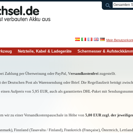
Mein Benutzerkon
rkzeug
Netzteile, Kabel & Ladegeräte
Schermesser & Aufsteckkäm
 bei Zahlung per Überweisung oder PayPal, V
ersandkostenfrei
zugestellt.
t der Deutschen Post als Warensendung oder Brief. Die Regellaufzeit beträgt zwisc
einen Aufpreis von 5,95 EUR, auch als garantiertes DHL-Paket mit Sendungsnummer
ern wir zu einer Versandkostenpauschale in Höhe von
5,00 EUR zzgl. der jeweilig
mark), Finnland (Tasavalta / Finland), Frankreich (Française), Österreich, Lettland