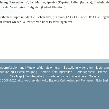
uerg / Luxembourg), San Marino, Spanien (España), Italien (Italiana), Niederland
Schweiz, Vereinigtes Königreich (United Kingdom)
nnerhalb Europas mit der Deutschen Post, pin mail (TNT), DHL oder DPD. Die Regel
wir immer wieder Laufzeiten von über 10 Werktagen fest.
iderrufsbelehrung | Muster-Widerrufsformular
Bestellung widerrufen
Lieferung
zerklärung
Bestellvorgang
Anfahrt | Öffnungszeiten
Batteriegesetz
Presse
Site Map
Suchbegriffe
Erweiterte Suche
Kontaktieren Sie uns
© 2008-2026 akku-wechsel.de - Akku Batterie Onlineshop mit Fachgeschäft in Berli