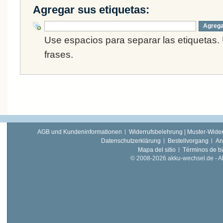
Agregar sus etiquetas:
Agrega
Use espacios para separar las etiquetas. 
frases.
AGB und Kundeninformationen
Widerrufsbelehrung | Muster-Wider
Datenschutzerklärung
Bestellvorgang
An
Mapa del sitio
Términos de 
© 2008-2026 akku-wechsel.de - Akk