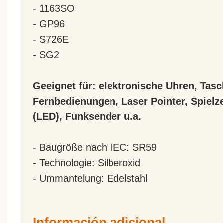
- 1163SO
- GP96
- S726E
- SG2
Geeignet für: elektronische Uhren, Tas
Fernbedienungen, Laser Pointer, Spiel
(LED), Funksender u.a.
- Baugröße nach IEC: SR59
- Technologie: Silberoxid
- Ummantelung: Edelstahl
Información adicional