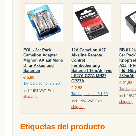
EOL - 2er Pack
12V Camelion A27
BB 01.24 
Camelion Adapter
Alkaline Remote
6er Pack
Mignon AA auf Mono
Control
Knopfzell
D für Akkus und
Fernbedienung
A13 | PR
Batterien
Batterie | 16mAh | wie
| für Hör
LR27A G27A MN27
280mAh
€ 5,80
GP27A
€ 21,98
Tan bajo como:
€ 3,90
€ 2,98
Tan bajo 
Incl. 19% VAT, Excl.
Tan bajo como:
€ 1,50
Incl. 19% 
shipping
Incl. 19% VAT, Excl.
shipping
shipping
Etiquetas del producto