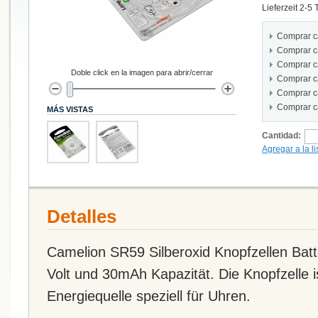
Lieferzeit 2-5
Comprar c
Comprar c
Comprar c
Doble click en la imagen para abrir/cerrar
Comprar c
Comprar c
Comprar c
MÁS VISTAS
Cantidad:
Agregar a la l
Detalles
Camelion SR59 Silberoxid Knopfzellen Batte
Volt und 30mAh Kapazität. Die Knopfzelle i
Energiequelle speziell für Uhren.