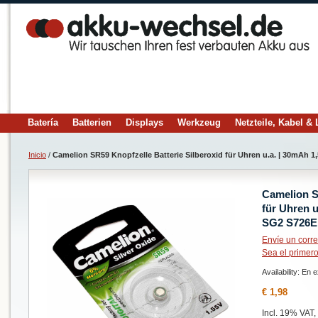
Batería
Batterien
Displays
Werkzeug
Netzteile, Kabel &
Inicio
/
Camelion SR59 Knopfzelle Batterie Silberoxid für Uhren u.a. | 30mAh 
Camelion S
für Uhren 
SG2 S726E
Envíe un corre
Sea el primero
Availability:
En e
€ 1,98
Incl. 19% VAT,