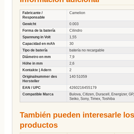
Fabricante /
Camelion
Responsable
Gewicht
0.003
Forma de la batería
Cilindro
Spannung in Volt
1,55
Capacidad en mAh
30
Tipo de batería
batería no recargable
Diámetro en mm
7,9
Höhe in mm
2,6
Kontakte | Adern
2
Originalnummer des
140 51059
Hersteller
EAN / UPC
4260216455179
Compatible Marca
Bulova, Citizen, Duracell, Energizer, G
Seiko, Sony, Timex, Toshiba
También pueden interesarle los
productos