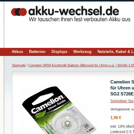
Akkus
Batterien
Displays
Werkzeug
Netzteile, Kabel & 
Startseite
/
Camelion SR59 Knopfzelle Batterie Silberoxid für Uhren u.a. | 30mAh 
Camelion S
für Uhren 
SG2 S726E
Schreiben Sie
Verfügbarkeit:
so
1,98 €
inkl. 19% MwSt
Lieferzeit 2-5