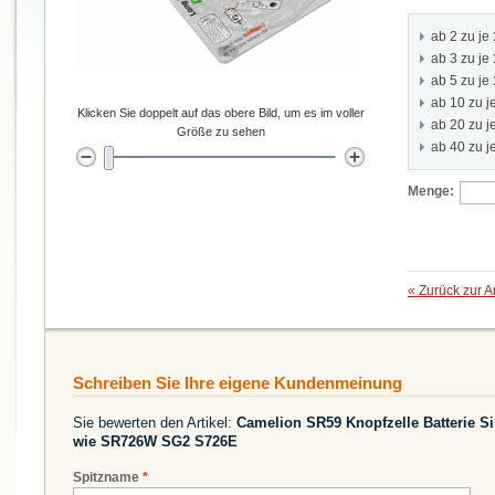
ab 2 zu je
ab 3 zu je
ab 5 zu je
ab 10 zu j
Klicken Sie doppelt auf das obere Bild, um es im voller
ab 20 zu j
Größe zu sehen
ab 40 zu j
Menge:
«
Zurück zur A
Schreiben Sie Ihre eigene Kundenmeinung
Sie bewerten den Artikel:
Camelion SR59 Knopfzelle Batterie Sil
wie SR726W SG2 S726E
Spitzname
*