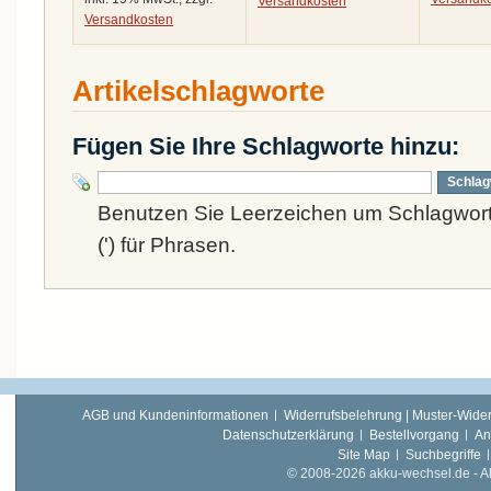
Versandkosten
Versandkosten
Artikelschlagworte
Fügen Sie Ihre Schlagworte hinzu:
Schlag
Benutzen Sie Leerzeichen um Schlagwort
(') für Phrasen.
AGB und Kundeninformationen
Widerrufsbelehrung | Muster-Wider
Datenschutzerklärung
Bestellvorgang
An
Site Map
Suchbegriffe
© 2008-2026 akku-wechsel.de - Akk