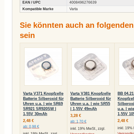
EAN / UPC
4008496276639
Kompatible Marke
Varta
Sie könnten auch an folgenden A
sein
Varta V371 Knopfzelle
Varta V381 Knopfzelle
BB 04.21
Batterie Silberoxid für
Batterie Silberoxid für
Knopfzel
Uhren u.a. | wie SR69
Uhren u.a. | wie SR55
Silberox
SR921 SR920SW |
| 1,55V 49mAh
u.a. | wi
1,55V 30mAh
1,55V 1
3,28 €
2,48 €
2,48 €
ab:
1,70 €
ab:
0,98 €
inkl. 19% 
inkl. 19% MwSt., zzgl.
inkl. 19% MwSt., zzgl.
Versandk