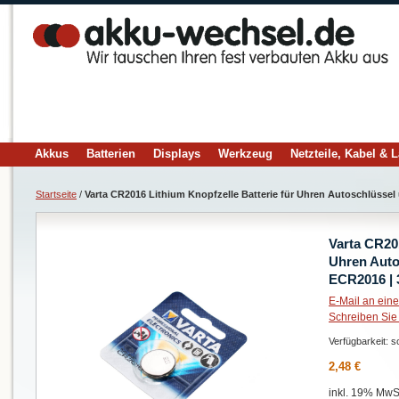
Akkus
Batterien
Displays
Werkzeug
Netzteile, Kabel & 
Startseite
/
Varta CR2016 Lithium Knopfzelle Batterie für Uhren Autoschlüssel
Varta CR201
Uhren Auto
ECR2016 |
E-Mail an ein
Schreiben Sie
Verfügbarkeit:
so
2,48 €
inkl. 19% MwSt