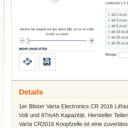
Lieferzeit 2-5
ab 2 zu je
ab 3 zu je
ab 5 zu je
Klicken Sie doppelt auf das obere Bild, um es im voller
ab 10 zu j
Größe zu sehen
ab 25 zu j
ab 50 zu j
MEHR ANSICHTEN
Menge:
Details
1er Blister Varta Electronics CR 2016 Lithi
Volt und 87mAh Kapazität. Hersteller Tei
Varta CR2016 Knopfzelle ist eine zuverlässi