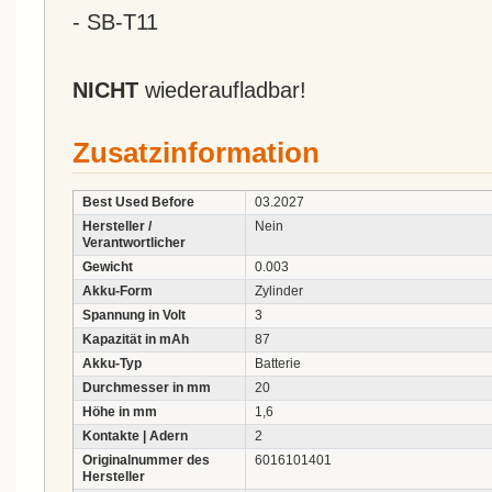
- SB-T11
NICHT
wiederaufladbar!
Zusatzinformation
Best Used Before
03.2027
Hersteller /
Nein
Verantwortlicher
Gewicht
0.003
Akku-Form
Zylinder
Spannung in Volt
3
Kapazität in mAh
87
Akku-Typ
Batterie
Durchmesser in mm
20
Höhe in mm
1,6
Kontakte | Adern
2
Originalnummer des
6016101401
Hersteller