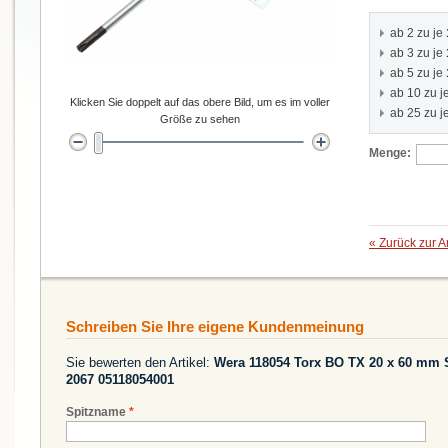
ab 2 zu je
ab 3 zu je
ab 5 zu je
ab 10 zu j
Klicken Sie doppelt auf das obere Bild, um es im voller
ab 25 zu j
Größe zu sehen
Menge:
«
Zurück zur A
Schreiben Sie Ihre eigene Kundenmeinung
Sie bewerten den Artikel:
Wera 118054 Torx BO TX 20 x 60 mm 
2067 05118054001
Spitzname
*