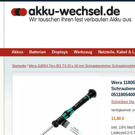
Akkus
Batterien
Displays
Werkzeug
Netzteile, Kabel & 
Startseite
/
Wera 118054 Torx BO TX 20 x 60 mm Schraubendreher Schraubenziehe
Wera 11805
Schraubend
051180540
Schreiben Sie
Verfügbarkeit:
so
11,80 €
inkl. 19% MwSt
Lieferzeit 2-5