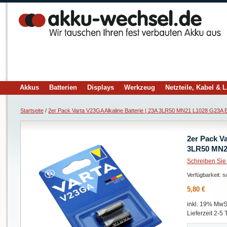
Akkus
Batterien
Displays
Werkzeug
Netzteile, Kabel & 
Startseite
/
2er Pack Varta V23GA Alkaline Batterie | 23A 3LR50 MN21 L1028 G23A
2er Pack Va
3LR50 MN2
Schreiben Sie
Verfügbarkeit:
so
5,80 €
inkl. 19% MwSt
Lieferzeit 2-5