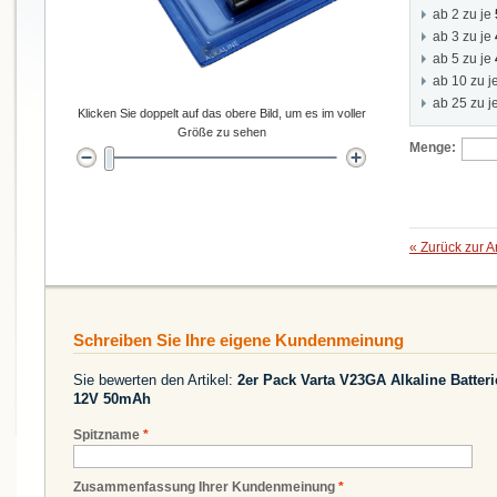
ab 2 zu je
ab 3 zu je
ab 5 zu je
ab 10 zu j
ab 25 zu j
Klicken Sie doppelt auf das obere Bild, um es im voller
Größe zu sehen
Menge:
«
Zurück zur A
Schreiben Sie Ihre eigene Kundenmeinung
Sie bewerten den Artikel:
2er Pack Varta V23GA Alkaline Batte
12V 50mAh
Spitzname
*
Zusammenfassung Ihrer Kundenmeinung
*