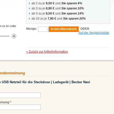
ab 2 zu je
9,50 €
und
Sie sparen 4%
ab 3 zu je
8,90 €
und
Sie sparen 10%
ab 5 zu je
8,50 €
und
Sie sparen 14%
ab 10 zu je
7,90 €
und
Sie sparen 20%
m es im voller
Menge:
ODER
In den Warenkorb
Auf die Vergleichsliste
«
Zurück zur Artikelinformation
Kundenmeinung
 USB Netzteil für die Steckdose | Ladegerät | Becker Navi
einung
*