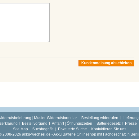
Kundenmeinung abschicken
iderrufsbelehrung | Muster-Widerrufsformular
Bestellung widerrufen
Lieferung
zerklärung
Bestellvorgang
Anfahrt | Öffnungszeiten
Batteriegesetz
Presse
Site Map
Suchbegriffe
Erweiterte Suche
Kontaktieren Sie uns
© 2008-2026 akku-wechsel.de - Akku Batterie Onlineshop mit Fachgeschäft in Berli