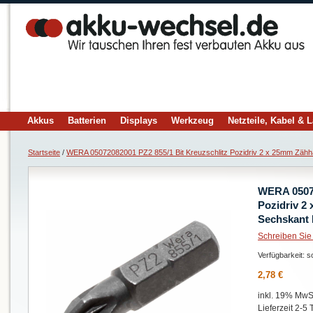
Akkus
Batterien
Displays
Werkzeug
Netzteile, Kabel & 
Startseite
/
WERA 05072082001 PZ2 855/1 Bit Kreuzschlitz Pozidriv 2 x 25mm Zähha
WERA 05072
Pozidriv 2
Sechskant 
Schreiben Sie
Verfügbarkeit:
so
2,78 €
inkl. 19% MwSt
Lieferzeit 2-5