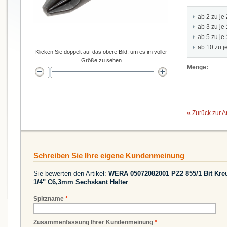
ab 2 zu je
ab 3 zu je
ab 5 zu je
ab 10 zu j
Klicken Sie doppelt auf das obere Bild, um es im voller
Größe zu sehen
Menge:
«
Zurück zur A
Schreiben Sie Ihre eigene Kundenmeinung
Sie bewerten den Artikel:
WERA 05072082001 PZ2 855/1 Bit Kreu
1/4" C6,3mm Sechskant Halter
Spitzname
*
Zusammenfassung Ihrer Kundenmeinung
*