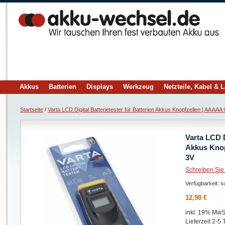
Akkus
Batterien
Displays
Werkzeug
Netzteile, Kabel & 
Startseite
/
Varta LCD Digital Batterietester für Batterien Akkus Knopfzellen | AA AA
Varta LCD D
Akkus Knop
3V
Schreiben Sie
Verfügbarkeit:
so
12,98 €
inkl. 19% MwSt
Lieferzeit 2-5