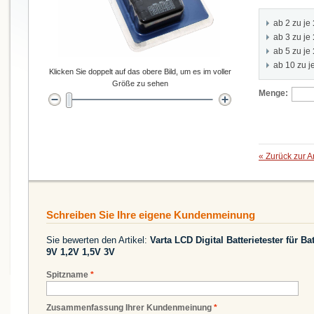
ab 2 zu je
ab 3 zu je
ab 5 zu je
ab 10 zu j
Klicken Sie doppelt auf das obere Bild, um es im voller
Größe zu sehen
Menge:
«
Zurück zur A
Schreiben Sie Ihre eigene Kundenmeinung
Sie bewerten den Artikel:
Varta LCD Digital Batterietester für 
9V 1,2V 1,5V 3V
Spitzname
*
Zusammenfassung Ihrer Kundenmeinung
*