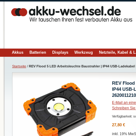
Akkus
Batterien
Displays
Werkzeug
Netzteile, Kabel & 
Startseite
/
REV Flood 5 LED Arbeitsleuchte Baustrahler | IP44 USB-Ladekabe
REV Flood 
IP44 USB-L
2620011210
E-Mail an ein
Schreiben Sie
Verfügbarkeit:
so
27,80 €
inkl. 19% MwSt