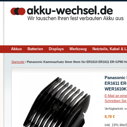
Akkus
Batterien
Displays
Werkzeug
Netzteile, Kabel & 
Startseite
/
Panasonic Kammaufsatz 6mm 9mm für ER1610 ER1611 ER-GP80 Ha
Panasonic
ER1611 ER-
WER1610K
E-Mail an ein
Schreiben Sie
Verfügbarkeit:
so
8,78 €
inkl. 19% MwSt