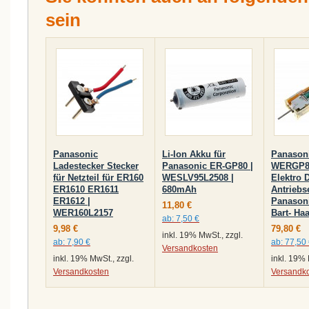
sein
Panasonic
Li-Ion Akku für
Panason
Ladestecker Stecker
Panasonic ER-GP80 |
WERGP8
für Netzteil für ER160
WESLV95L2508 |
Elektro 
ER1610 ER1611
680mAh
Antriebse
ER1612 |
Panason
11,80 €
WER160L2157
Bart- Ha
ab:
7,50 €
9,98 €
79,80 €
inkl. 19% MwSt., zzgl.
ab:
7,90 €
ab:
77,50
Versandkosten
inkl. 19% MwSt., zzgl.
inkl. 19% 
Versandkosten
Versandk