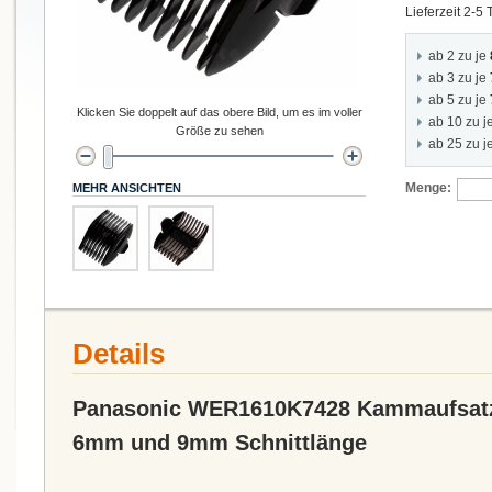
Lieferzeit 2-5
ab 2 zu je
ab 3 zu je
ab 5 zu je
Klicken Sie doppelt auf das obere Bild, um es im voller
ab 10 zu j
Größe zu sehen
ab 25 zu j
Menge:
MEHR ANSICHTEN
Details
Panasonic WER1610K7428 Kammaufsatz
6mm und 9mm Schnittlänge