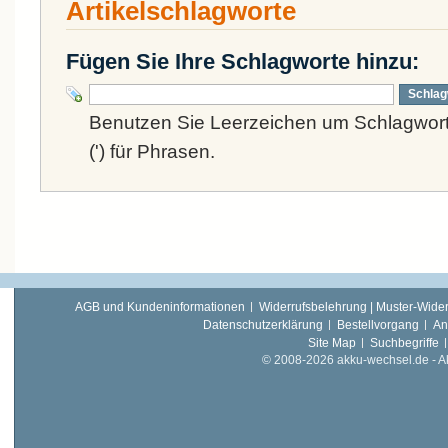
Artikelschlagworte
Fügen Sie Ihre Schlagworte hinzu:
Schlag
Benutzen Sie Leerzeichen um Schlagwort
(') für Phrasen.
AGB und Kundeninformationen
Widerrufsbelehrung | Muster-Wider
Datenschutzerklärung
Bestellvorgang
An
Site Map
Suchbegriffe
© 2008-2026 akku-wechsel.de - Akk