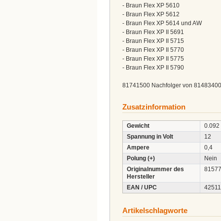
- Braun Flex XP 5610
- Braun Flex XP 5612
- Braun Flex XP 5614 und AW
- Braun Flex XP II 5691
- Braun Flex XP II 5715
- Braun Flex XP II 5770
- Braun Flex XP II 5775
- Braun Flex XP II 5790
81741500 Nachfolger von 8148340
Zusatzinformation
Gewicht
0.092
Spannung in Volt
12
Ampere
0,4
Polung (+)
Nein
Originalnummer des
8157
Hersteller
EAN / UPC
4251
Artikelschlagworte