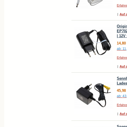
Erfahr
|
Auf d
Origi
EP702
| 12V
14,80
ab:
11
Erfahr
|
Auf d
Sennh
Lades
45,98
ab:
43
Erfahr
|
Auf d
Spann