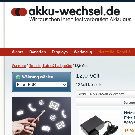
Akkus
Batterien
Displays
Werkzeug
Netzteile, Kabel & 
Startseite
/
Netzteile, Kabel & Ladegeräte
/
12,0 Volt
12,0 Volt
Währung wählen
12 Volt Netzteile
Artikel 16 bis 24 von 24 gesamt
Sortier
Netzt
Fritz
5050 
15,90