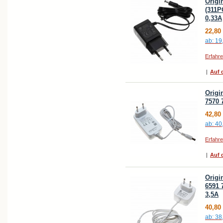
Origi
(311P
0,33A
22,80
ab:
19
Erfahr
|
Auf d
Origi
7570 
42,80
ab:
40
Erfahr
|
Auf d
Origi
6591 
3,5A
40,80
ab:
38