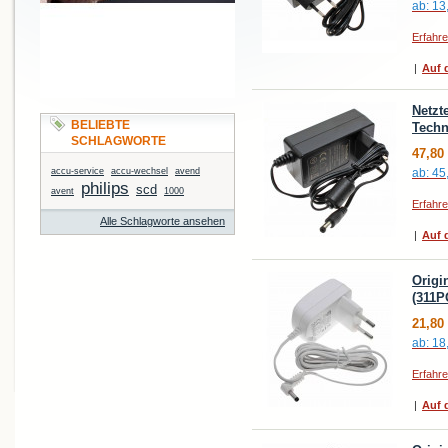
ab:
13
Erfahr
|
Auf d
Netzt
BELIEBTE
Techn
SCHLAGWORTE
47,80
accu-service
accu-wechsel
avend
ab:
45
philips
scd
avent
1000
Erfahr
Alle Schlagworte ansehen
|
Auf d
Origi
(311P
21,80
ab:
18
Erfahr
|
Auf d