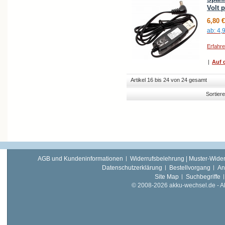
Volt 
6,80 €
ab:
4,
Erfahr
|
Auf d
Artikel 16 bis 24 von 24 gesamt
Sortier
AGB und Kundeninformationen
Widerrufsbelehrung | Muster-Wider
Datenschutzerklärung
Bestellvorgang
An
Site Map
Suchbegriffe
© 2008-2026 akku-wechsel.de - Akk