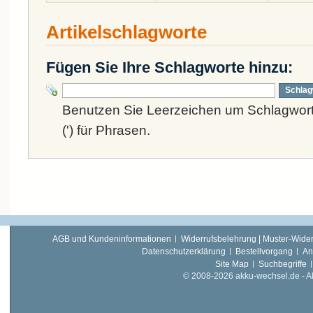
Artikelschlagworte
Fügen Sie Ihre Schlagworte hinzu:
Schlag
Benutzen Sie Leerzeichen um Schlagwort
(') für Phrasen.
AGB und Kundeninformationen
Widerrufsbelehrung | Muster-Wider
Datenschutzerklärung
Bestellvorgang
An
Site Map
Suchbegriffe
© 2008-2026 akku-wechsel.de - Akk