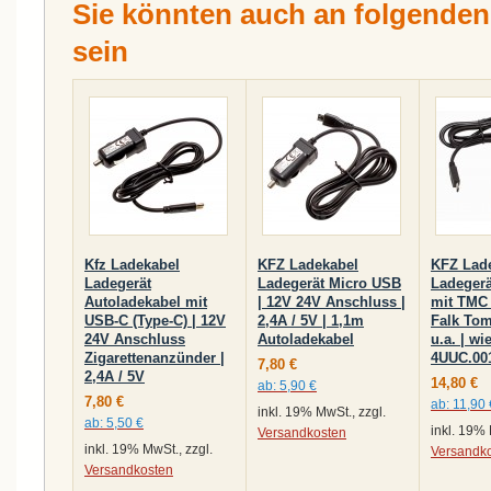
Sie könnten auch an folgenden A
sein
Kfz Ladekabel
KFZ Ladekabel
KFZ Lad
Ladegerät
Ladegerät Micro USB
Ladeger
Autoladekabel mit
| 12V 24V Anschluss |
mit TMC 
USB-C (Type-C) | 12V
2,4A / 5V | 1,1m
Falk To
24V Anschluss
Autoladekabel
u.a. | w
Zigarettenanzünder |
4UUC.00
7,80 €
2,4A / 5V
14,80 €
ab:
5,90 €
7,80 €
ab:
11,90 
inkl. 19% MwSt., zzgl.
ab:
5,50 €
inkl. 19% 
Versandkosten
inkl. 19% MwSt., zzgl.
Versandk
Versandkosten