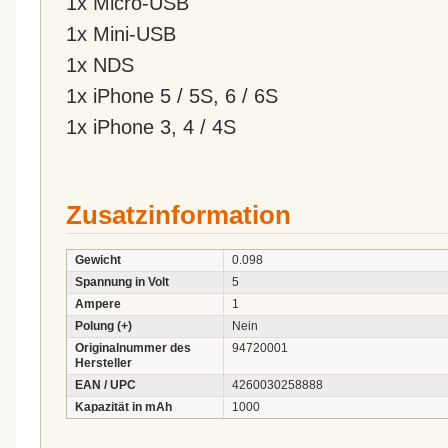
1x Micro-USB
1x Mini-USB
1x NDS
1x iPhone 5 / 5S, 6 / 6S
1x iPhone 3, 4 / 4S
Zusatzinformation
Gewicht
0.098
Spannung in Volt
5
Ampere
1
Polung (+)
Nein
Originalnummer des
94720001
Hersteller
EAN / UPC
4260030258888
Kapazität in mAh
1000