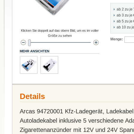
ab 2 zu je
ab 3 zu je
ab 5 zu je
ab 10 zu j
Klicken Sie doppelt auf das obere Bild, um es im voller
Größe zu sehen
Menge:
MEHR ANSICHTEN
Details
Arcas 94720001 Kfz-Ladegerät, Ladekabel
Autoladekabel inklusive 5 verschiedene Ada
Zigarettenanzünder mit 12V und 24V Span