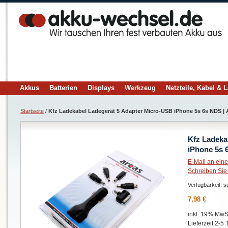
Akkus
Batterien
Displays
Werkzeug
Netzteile, Kabel & 
Startseite
/
Kfz Ladekabel Ladegerät 5 Adapter Micro-USB iPhone 5s 6s NDS | 
Kfz Ladeka
iPhone 5s 
E-Mail an ein
Schreiben Sie
Verfügbarkeit:
so
7,98 €
inkl. 19% MwSt
Lieferzeit 2-5