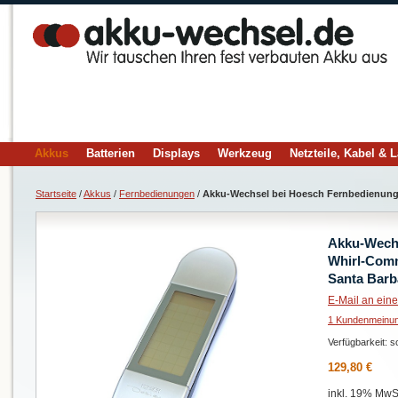
Akkus
Batterien
Displays
Werkzeug
Netzteile, Kabel & 
Startseite
/
Akkus
/
Fernbedienungen
/
Akku-Wechsel bei Hoesch Fernbedienung
Akku-Wechs
Whirl-Com
Santa Barb
E-Mail an ein
1 Kundenmeinun
Verfügbarkeit:
so
129,80 €
inkl. 19% MwSt