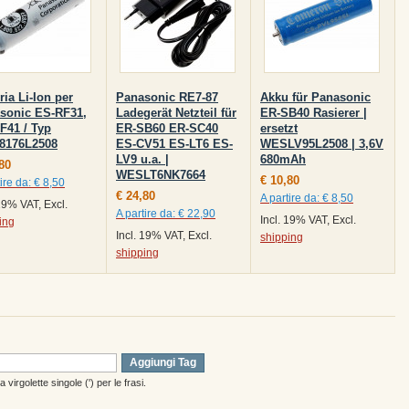
ria Li-Ion per
Panasonic RE7-87
Akku für Panasonic
sonic ES-RF31,
Ladegerät Netzteil für
ER-SB40 Rasierer |
F41 / Typ
ER-SB60 ER-SC40
ersetzt
8176L2508
ES-CV51 ES-LT6 ES-
WESLV95L2508 | 3,6V
LV9 u.a. |
680mAh
80
WESLT6NK7664
€ 10,80
ire da:
€ 8,50
€ 24,80
A partire da:
€ 8,50
 19% VAT, Excl.
A partire da:
€ 22,90
Incl. 19% VAT, Excl.
ing
Incl. 19% VAT, Excl.
shipping
shipping
Aggiungi Tag
virgolette singole (') per le frasi.