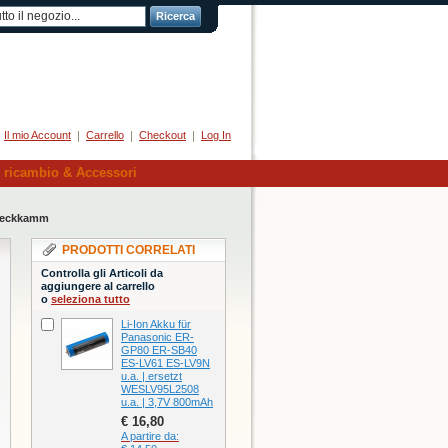
Ricerca
Herzlich Willkommen
Il mio Account
Carrello
Checkout
Log In
i ricambio & Accessori
steckkamm
PRODOTTI CORRELATI
Controlla gli Articoli da
aggiungere al carrello
o
seleziona tutto
Li-Ion Akku für
Panasonic ER-
GP80 ER-SB40
ES-LV61 ES-LV9N
u.a. | ersetzt
WESLV95L2508
u.a. | 3,7V 800mAh
€ 16,80
A partire da: