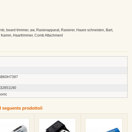
, beard trimmer, aw, Rasierapparat, Rasierer, Haare schneiden, Bart,
, Kamm, Haartrimmer, Comb Attachment
B60H7397
132851190
onic
l seguente prodotto/i