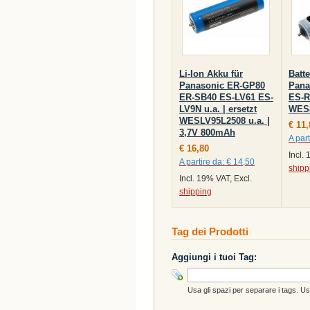
Li-Ion Akku für
Batte
Panasonic ER-GP80
Pana
ER-SB40 ES-LV61 ES-
ES-R
LV9N u.a. | ersetzt
WES
WESLV95L2508 u.a. |
€ 11,
3,7V 800mAh
A part
€ 16,80
Incl.
A partire da:
€ 14,50
shipp
Incl. 19% VAT, Excl.
shipping
Tag dei Prodotti
Aggiungi i tuoi Tag:
Usa gli spazi per separare i tags. Usa 