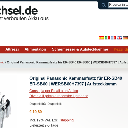
Attrezzi
Alimentatori
Schermesser & Aufsteckkämme
Pezzi d
nic
/
Original Panasonic Kammaufsatz für ER-SB40 ER-SB60 | WERSB60H7397 | Auf
Original Panasonic Kammaufsatz für ER-SB40
ER-SB60 | WERSB60H7397 | Aufsteckkamm
Consiglia per Email a un Amico
Diventa il primo a recensire il prodotto
Disponibilità:
Disponibile
€ 10,80
Incl. 19% VAT, Excl.
shipping
Lieferzeit 2-5 Tage