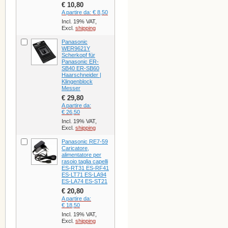
€ 10,80
A partire da:
€ 8,50
Incl. 19% VAT,
Excl.
shipping
Panasonic
WER9621Y
Scherkopf für
Panasonic ER-
SB40 ER-SB60
Haarschneider |
Klingenblock
Messer
€ 29,80
A partire da:
€ 26,50
Incl. 19% VAT,
Excl.
shipping
Panasonic RE7-59
Caricatore,
alimentatore per
rasoio taglia capelli
ES-RT31 ES-RF41
ES-LT71 ES-LA94
ES-LA74 ES-ST21
€ 20,80
A partire da:
€ 18,50
Incl. 19% VAT,
Excl.
shipping