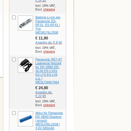
€ 14,50
Incl. 19% VAT,
Excl.
shipping
Batteria Li-Ion per
Panasonic ES-
RF31, ES-RF41 /
Typ
WES8176L2508
€ 11,80
A partire da:
€ 8,50
Incl. 19% VAT,
Excl.
shipping
Panasonic RE7-87
Ladegerät Netzteil
für ER-SB60 ER-
SC40 ES-CV51
ES-LT6 ES-LV9
u.a. |
WESLT6NK7664
€ 24,80
A partire da:
€ 22,90
Incl. 19% VAT,
Excl.
shipping
Akku für Panasonic
ER-SB40 Rasierer
| ersetzt
WESLV95L2508 |
3,6V 680mAh