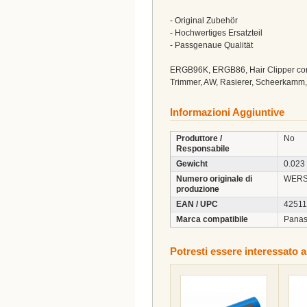
- Original Zubehör
- Hochwertiges Ersatzteil
- Passgenaue Qualität
ERGB96K, ERGB86, Hair Clipper comb
Trimmer, AW, Rasierer, Scheerkamm
Informazioni Aggiuntive
Produttore /
No
Responsabile
Gewicht
0.023
Numero originale di
WERS
produzione
EAN / UPC
4251
Marca compatibile
Panas
Potresti essere interessato a