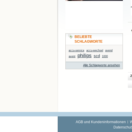
BELIEBTE
SCHLAGWORTE
accu-service
accu-wechsel
avend
philips
scd
avent
1000
Alle Schlagworte ansehen
2
AGB und Kundeninformationen
W
Datenschut