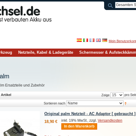
Mein Benutzerkon
rkzeug
Netzteile, Kabel & Ladegeräte
Schermesser & Aufsteckkäm
alm
lm Ersatzteile und Zubehör
 Artikel
pro Seit
Zeige
Sortieren nach
Original palm Netzteil - AC Adaptor [ gebraucht ]
inkl. 19% MwSt., zzgl.
Versandkosten
18,90 €
In den Warenkorb