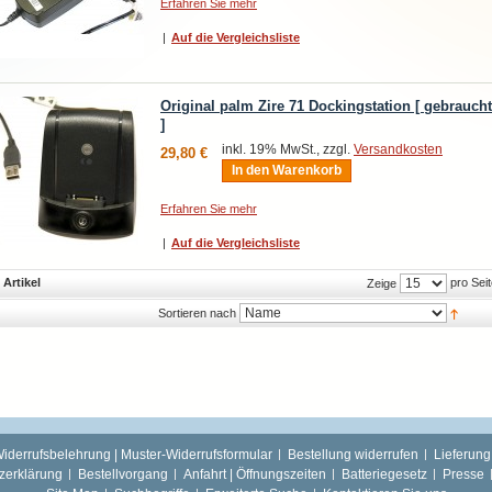
Erfahren Sie mehr
|
Auf die Vergleichsliste
Original palm Zire 71 Dockingstation [ gebraucht
]
inkl. 19% MwSt., zzgl.
Versandkosten
29,80 €
In den Warenkorb
Erfahren Sie mehr
|
Auf die Vergleichsliste
 Artikel
pro Seit
Zeige
Sortieren nach
iderrufsbelehrung | Muster-Widerrufsformular
Bestellung widerrufen
Lieferung
zerklärung
Bestellvorgang
Anfahrt | Öffnungszeiten
Batteriegesetz
Presse