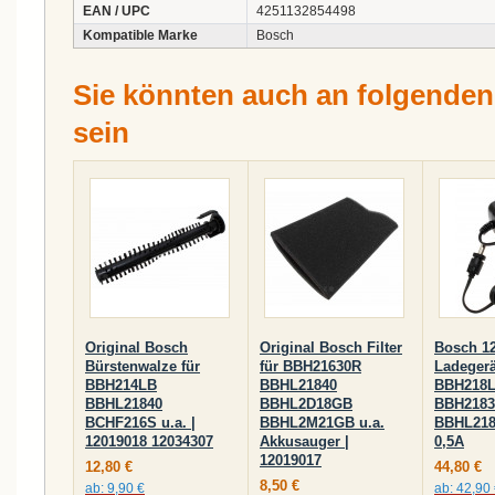
EAN / UPC
4251132854498
Kompatible Marke
Bosch
Sie könnten auch an folgenden A
sein
Original Bosch
Original Bosch Filter
Bosch 1
Bürstenwalze für
für BBH21630R
Ladegerät
BBH214LB
BBHL21840
BBH218
BBHL21840
BBHL2D18GB
BBH2183
BCHF216S u.a. |
BBHL2M21GB u.a.
BBHL2184
12019018 12034307
Akkusauger |
0,5A
12019017
12,80 €
44,80 €
8,50 €
ab:
9,90 €
ab:
42,90