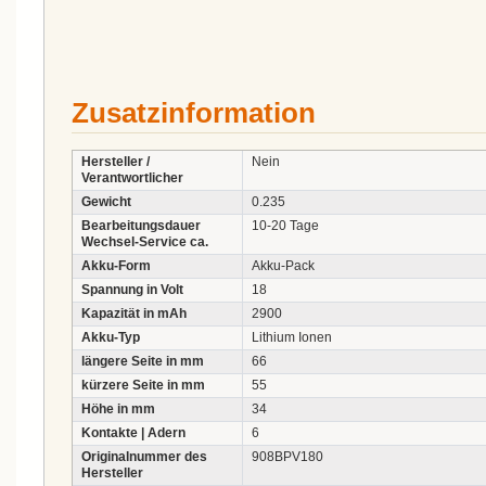
Zusatzinformation
Hersteller /
Nein
Verantwortlicher
Gewicht
0.235
Bearbeitungsdauer
10-20 Tage
Wechsel-Service ca.
Akku-Form
Akku-Pack
Spannung in Volt
18
Kapazität in mAh
2900
Akku-Typ
Lithium Ionen
längere Seite in mm
66
kürzere Seite in mm
55
Höhe in mm
34
Kontakte | Adern
6
Originalnummer des
908BPV180
Hersteller