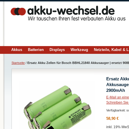
Akkus
Batterien
Displays
Werkzeug
Netzteile, Kabel & 
Startseite
/
Ersatz Akku Zellen für Bosch BBHL21840 Akkusauger | ersetzt 90
Ersatz Akk
Akkusauger
2900mAh
E-Mail an ein
Schreiben Sie
Verfügbarkeit:
so
58,90 €
inkl. 19% MwSt