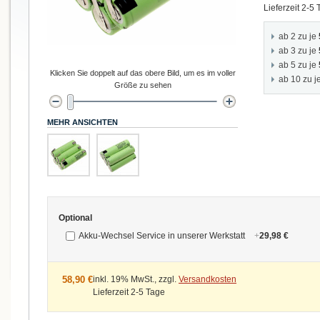
Lieferzeit 2-5
ab 2 zu je
ab 3 zu je
ab 5 zu je
Klicken Sie doppelt auf das obere Bild, um es im voller
ab 10 zu j
Größe zu sehen
MEHR ANSICHTEN
Optional
Akku-Wechsel Service in unserer Werkstatt
+
29,98 €
58,90 €
inkl. 19% MwSt., zzgl.
Versandkosten
Lieferzeit 2-5 Tage