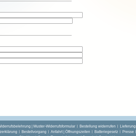
iderrufsbelehrung | Muster-Widerrufsformular
Bestellung widerrufen
Lieferung
zerklärung
Bestellvorgang
Anfahrt | Öffnungszeiten
Batteriegesetz
Presse