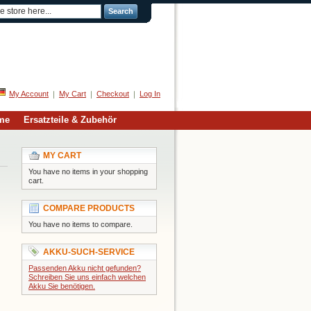
Search
Welcome
My Account
My Cart
Checkout
Log In
me
Ersatzteile & Zubehör
MY CART
You have no items in your shopping
cart.
COMPARE PRODUCTS
You have no items to compare.
AKKU-SUCH-SERVICE
Passenden Akku nicht gefunden?
Schreiben Sie uns einfach welchen
Akku Sie benötigen.