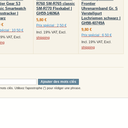
tier Gear S3
R760 SM-R765 classic
Frontier
sic Smartwatch
SM-R770 Flexkabel |
Uhrenarmband Gr. S
sstracker |
GH59-14696A
Verstellgurt
arz
Lochriemen schwarz |
5,80 €
GH98-40749A
 €
Prix spécial :
2,50 €
9,80 €
pécial :
10,50 €
Incl. 19% VAT, Excl.
Prix spécial :
6,50 €
 19% VAT, Excl.
shipping
Incl. 19% VAT, Excl.
ing
shipping
Ajouter des mots clés
ots clés. Utilisez l'apostrophe (') pour rédiger une phrase.