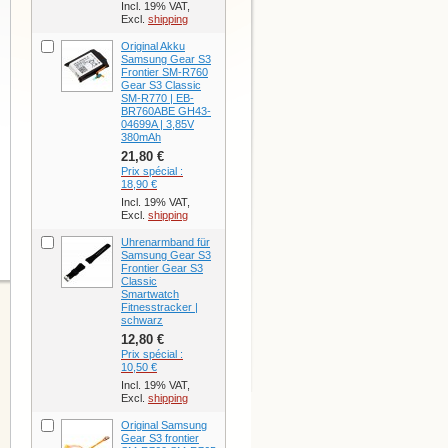
Incl. 19% VAT,
Excl.
shipping
Original Akku
Samsung Gear S3
Frontier SM-R760
Gear S3 Classic
SM-R770 | EB-
BR760ABE GH43-
04699A | 3,85V
380mAh
21,80 €
Prix spécial :
18,90 €
Incl. 19% VAT,
Excl.
shipping
Uhrenarmband für
Samsung Gear S3
Frontier Gear S3
Classic
Smartwatch
Fitnesstracker |
schwarz
12,80 €
Prix spécial :
10,50 €
Incl. 19% VAT,
Excl.
shipping
Original Samsung
Gear S3 frontier