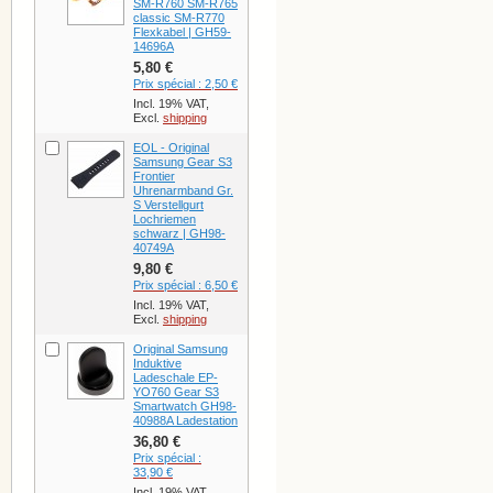
SM-R760 SM-R765
classic SM-R770
Flexkabel | GH59-
14696A
5,80 €
Prix spécial :
2,50 €
Incl. 19% VAT,
Excl.
shipping
EOL - Original
Samsung Gear S3
Frontier
Uhrenarmband Gr.
S Verstellgurt
Lochriemen
schwarz | GH98-
40749A
9,80 €
Prix spécial :
6,50 €
Incl. 19% VAT,
Excl.
shipping
Original Samsung
Induktive
Ladeschale EP-
YO760 Gear S3
Smartwatch GH98-
40988A Ladestation
36,80 €
Prix spécial :
33,90 €
Incl. 19% VAT,