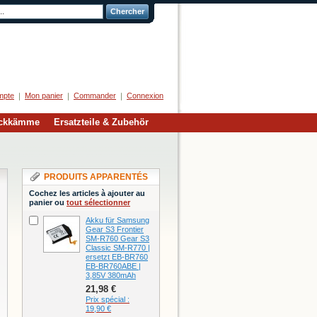
Chercher
Herzlich Willkommen
mpte
Mon panier
Commander
Connexion
eckkämme
Ersatzteile & Zubehör
PRODUITS APPARENTÉS
Cochez les articles à ajouter au
panier ou
tout sélectionner
Akku für Samsung
Gear S3 Frontier
SM-R760 Gear S3
Classic SM-R770 |
ersetzt EB-BR760
EB-BR760ABE |
3,85V 380mAh
21,98 €
Prix spécial :
19,90 €