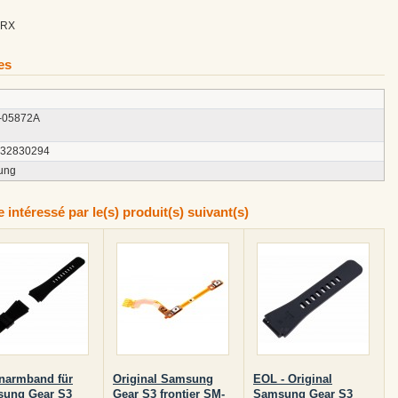
_RX
es
-05872A
132830294
ung
intéressé par le(s) produit(s) suivant(s)
narmband für
Original Samsung
EOL - Original
ung Gear S3
Gear S3 frontier SM-
Samsung Gear S3