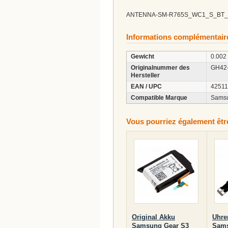
ANTENNA-SM-R765S_WC1_S_BT
Informations complémentair
Gewicht
0.002
Originalnummer des
GH42
Hersteller
EAN / UPC
4251
Compatible Marque
Sams
Vous pourriez également être 
Original Akku
Uhre
Samsung Gear S3
Sams