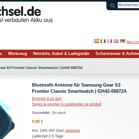
Mon co
s
Werkzeug
Netzteile, Kabel & Ladegeräte
Schermesser & Aufst
ar S3 Frontier Classic Smartwatch | GH42-05872A
Bluetooth Antenne für Samsung Gear S3
Frontier Classic Smartwatch | GH42-05872A
Envoyer à un ami
Soyez le premier à commenter ce produit
Disponibilité :
En stock
9,80 €
Incl. 19% VAT, Excl.
shipping
Lieferzeit 2-5 Tage