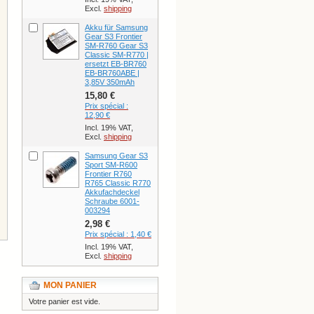
Excl.
shipping
Akku für Samsung
Gear S3 Frontier
SM-R760 Gear S3
Classic SM-R770 |
ersetzt EB-BR760
EB-BR760ABE |
3,85V 350mAh
15,80 €
Prix spécial :
12,90 €
Incl. 19% VAT,
Excl.
shipping
Samsung Gear S3
Sport SM-R600
Frontier R760
R765 Classic R770
Akkufachdeckel
Schraube 6001-
003294
2,98 €
Prix spécial :
1,40 €
Incl. 19% VAT,
Excl.
shipping
MON PANIER
Votre panier est vide.