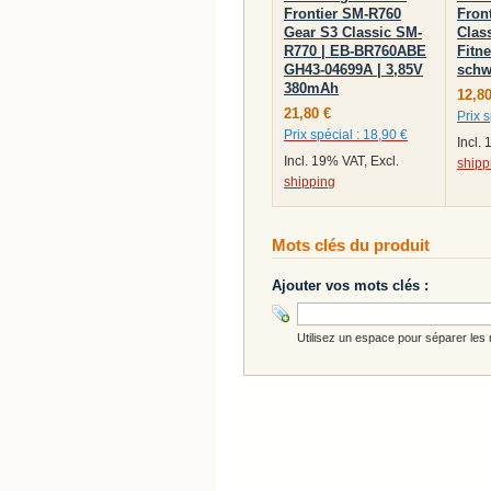
Frontier SM-R760
Fron
Gear S3 Classic SM-
Clas
R770 | EB-BR760ABE
Fitne
GH43-04699A | 3,85V
schw
380mAh
12,80
21,80 €
Prix s
Prix spécial :
18,90 €
Incl.
Incl. 19% VAT, Excl.
shipp
shipping
Mots clés du produit
Ajouter vos mots clés :
Utilisez un espace pour séparer les m