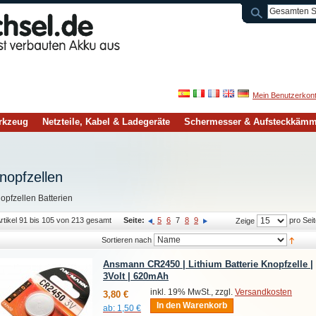
Mein Benutzerkon
rkzeug
Netzteile, Kabel & Ladegeräte
Schermesser & Aufsteckkäm
nopfzellen
opfzellen Batterien
rtikel 91 bis 105 von 213 gesamt
Seite:
5
6
7
8
9
pro Seit
Zeige
Sortieren nach
Ansmann CR2450 | Lithium Batterie Knopfzelle |
3Volt | 620mAh
inkl. 19% MwSt., zzgl.
Versandkosten
3,80 €
In den Warenkorb
ab:
1,50 €