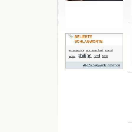
BELIEBTE
SCHLAGWORTE
accu-service
accu-wechsel
avend
philips
scd
avent
1000
Alle Schlagworte ansehen