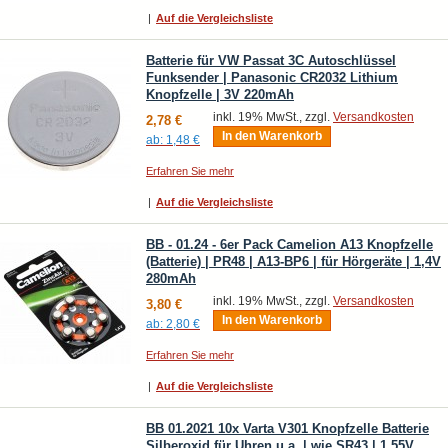
|
Auf die Vergleichsliste
Batterie für VW Passat 3C Autoschlüssel
Funksender | Panasonic CR2032 Lithium
Knopfzelle | 3V 220mAh
inkl. 19% MwSt., zzgl.
Versandkosten
2,78 €
In den Warenkorb
ab:
1,48 €
Erfahren Sie mehr
|
Auf die Vergleichsliste
BB - 01.24 - 6er Pack Camelion A13 Knopfzelle
(Batterie) | PR48 | A13-BP6 | für Hörgeräte | 1,4V
280mAh
inkl. 19% MwSt., zzgl.
Versandkosten
3,80 €
In den Warenkorb
ab:
2,80 €
Erfahren Sie mehr
|
Auf die Vergleichsliste
BB 01.2021 10x Varta V301 Knopfzelle Batterie
Silberoxid für Uhren u.a. | wie SR43 | 1,55V