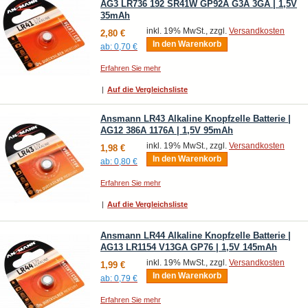
AG3 LR736 192 SR41W GP92A G3A 3GA | 1,5V
35mAh
inkl. 19% MwSt., zzgl.
Versandkosten
2,80 €
In den Warenkorb
ab:
0,70 €
Erfahren Sie mehr
|
Auf die Vergleichsliste
Ansmann LR43 Alkaline Knopfzelle Batterie |
AG12 386A 1176A | 1,5V 95mAh
inkl. 19% MwSt., zzgl.
Versandkosten
1,98 €
In den Warenkorb
ab:
0,80 €
Erfahren Sie mehr
|
Auf die Vergleichsliste
Ansmann LR44 Alkaline Knopfzelle Batterie |
AG13 LR1154 V13GA GP76 | 1,5V 145mAh
inkl. 19% MwSt., zzgl.
Versandkosten
1,99 €
In den Warenkorb
ab:
0,79 €
Erfahren Sie mehr