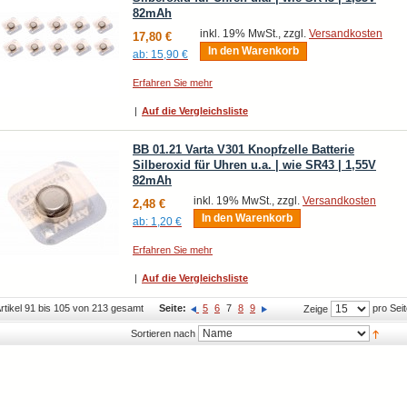
82mAh
inkl. 19% MwSt., zzgl.
Versandkosten
17,80 €
In den Warenkorb
ab:
15,90 €
Erfahren Sie mehr
|
Auf die Vergleichsliste
BB 01.21 Varta V301 Knopfzelle Batterie
Silberoxid für Uhren u.a. | wie SR43 | 1,55V
82mAh
inkl. 19% MwSt., zzgl.
Versandkosten
2,48 €
In den Warenkorb
ab:
1,20 €
Erfahren Sie mehr
|
Auf die Vergleichsliste
rtikel 91 bis 105 von 213 gesamt
Seite:
5
6
7
8
9
pro Seit
Zeige
Sortieren nach