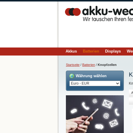
Akkus
Batterien
Displays
We
Startseite
/
Batterien
/
Knopfzellen
K
Währung wählen
Kn
A