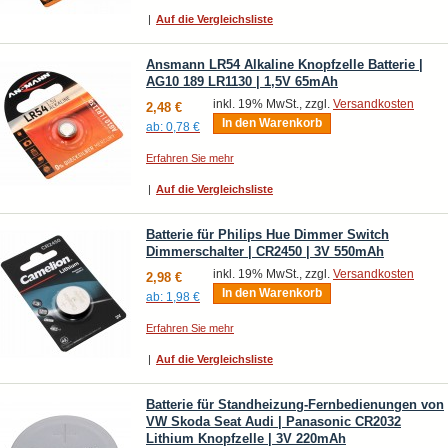
|
Auf die Vergleichsliste
Ansmann LR54 Alkaline Knopfzelle Batterie |
AG10 189 LR1130 | 1,5V 65mAh
inkl. 19% MwSt., zzgl.
Versandkosten
2,48 €
In den Warenkorb
ab:
0,78 €
Erfahren Sie mehr
|
Auf die Vergleichsliste
Batterie für Philips Hue Dimmer Switch
Dimmerschalter | CR2450 | 3V 550mAh
inkl. 19% MwSt., zzgl.
Versandkosten
2,98 €
In den Warenkorb
ab:
1,98 €
Erfahren Sie mehr
|
Auf die Vergleichsliste
Batterie für Standheizung-Fernbedienungen von
VW Skoda Seat Audi | Panasonic CR2032
Lithium Knopfzelle | 3V 220mAh