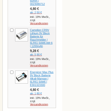
60mm |
0023080712
4,80 €
ab:
2,50 €
inkl. 19% MwSt.,
zzgl.
Versandkosten
Camelion CR9V
Lithium 9V Block
Batterie für
Rauchmelder |
6LR61 6AM6 AM-6
| 1200mAh
9,28 €
ab:
5,90 €
inkl. 19% MwSt.,
zzgl.
Versandkosten
Energizer Max Plus
9V Block Batterie
Alkali-Mangan |
6LR61 6AM6 |
E301323300
4,80 €
ab:
1,80 €
inkl. 19% MwSt.,
zzgl.
Versandkosten