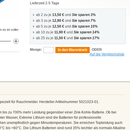
Lieferzeit 2-5 Tage
ab 2 zu je
13,50 €
und
Sie sparen 3%
ab 3 zu je
12,90 €
und
Sie sparen 7%
ab 5 zu je
12,50 €
und
Sie sparen 10%
m es im voller
ab 10 zu je
11,90 €
und
Sie sparen 14%
ab 25 zu je
11,50 €
und
Sie sparen 17%
Menge:
ODER
In den Warenkorb
Auf die Vergleichsliste
peziell für Rauchmelder. Hersteller Artikelnummer 5021023-01.
n bis zu 700% mehr Leistung gegenüber einer Zink-Kohle-Batterie. Ob bei
ter Wasser, Extreme Lithium sind die Batterien für professionelle
hen unempfindlich gegen Minustemperaturen. Sie erreichen Topleistung auch
C bis +60°C. Die Lithium Batterien sind rund 35% leichter als normale Alkaline