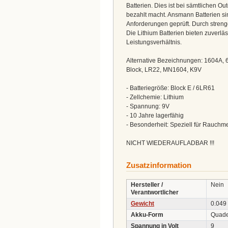
Batterien. Dies ist bei sämtlichen Ou
bezahlt macht. Ansmann Batterien si
Anforderungen geprüft. Durch strenge
Die Lithium Batterien bieten zuverlä
Leistungsverhältnis.
Alternative Bezeichnungen: 1604A,
Block, LR22, MN1604, K9V
- Batteriegröße: Block E / 6LR61
- Zellchemie: Lithium
- Spannung: 9V
- 10 Jahre lagerfähig
- Besonderheit: Speziell für Rauchm
NICHT WIEDERAUFLADBAR !!!
Zusatzinformation
Hersteller /
Nein
Verantwortlicher
Gewicht
0.049
Akku-Form
Quad
Spannung in Volt
9