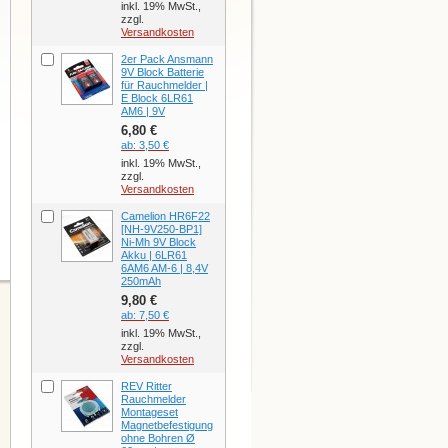
inkl. 19% MwSt.,
zzgl.
Versandkosten
2er Pack Ansmann
9V Block Batterie
für Rauchmelder |
E Block 6LR61
AM6 | 9V
6,80 €
ab:
3,50 €
inkl. 19% MwSt.,
zzgl.
Versandkosten
Camelion HR6F22
[NH-9V250-BP1]
Ni-Mh 9V Block
Akku | 6LR61
6AM6 AM-6 | 8,4V
250mAh
9,80 €
ab:
7,50 €
inkl. 19% MwSt.,
zzgl.
Versandkosten
REV Ritter
Rauchmelder
Montageset
Magnetbefestigung
ohne Bohren Ø