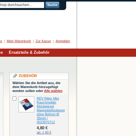
Suche
Herzlich Willkommen
to
Mein Warenkorb
Zur Kasse
Anmelden
me
Ersatzteile & Zubehör
ZUBEHÖR
Wählen Sie die Artikel aus, die
dem Warenkorb hinzugefügt
werden sollen oder
Alle wählen
REV Ritter Mini
Rauchmelder
Montageset
Magnetbefestigung
ohne Bohren Ø
35mm |
0023070712
4,80 €
ab:
1,90 €