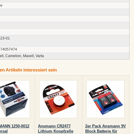
ie
23-01
674057474
ll, Camelion, Maxell, Varta
n Artikeln interessiert sein
ANN 1250-0012
Ansmann CR2477
2er Pack Ansmann 9V
ersal
Lithium Knopfzelle
Block Batterie für