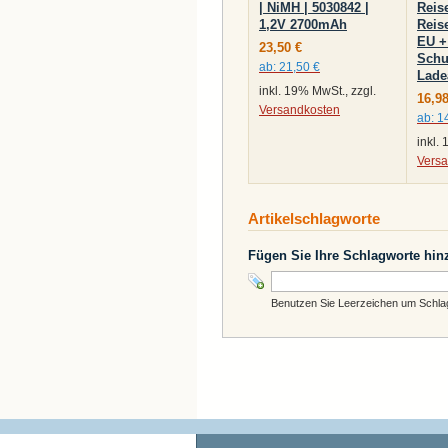
| NiMH | 5030842 |
Reis
1,2V 2700mAh
Reis
EU +
23,50 €
Schu
ab:
21,50 €
Lade
inkl. 19% MwSt., zzgl.
16,98
Versandkosten
ab:
1
inkl.
Vers
Artikelschlagworte
Fügen Sie Ihre Schlagworte hin
Benutzen Sie Leerzeichen um Schlagw