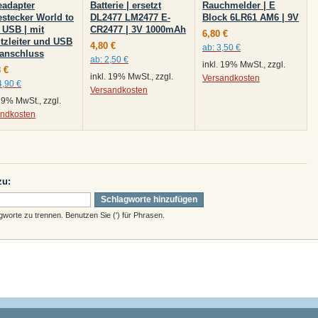
eadapter
Batterie | ersetzt
Rauchmelder | E
estecker World to
DL2477 LM2477 E-
Block 6LR61 AM6 | 9V
 USB | mit
CR2477 | 3V 1000mAh
6,80 €
tzleiter und USB
4,80 €
ab:
3,50 €
anschluss
ab:
2,50 €
inkl. 19% MwSt., zzgl.
 €
inkl. 19% MwSt., zzgl.
Versandkosten
4,90 €
Versandkosten
 19% MwSt., zzgl.
andkosten
zu:
Schlagworte hinzufügen
orte zu trennen. Benutzen Sie (') für Phrasen.