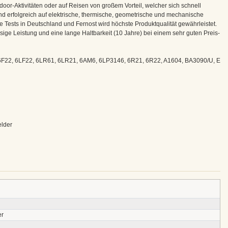
tdoor-Aktivitäten oder auf Reisen von großem Vorteil, welcher sich schnell
nd erfolgreich auf elektrische, thermische, geometrische und mechanische
 Tests in Deutschland und Fernost wird höchste Produktqualität gewährleistet.
ssige Leistung und eine lange Haltbarkeit (10 Jahre) bei einem sehr guten Preis-
 6F22, 6LF22, 6LR61, 6LR21, 6AM6, 6LP3146, 6R21, 6R22, A1604, BA3090/U, E
elder
er