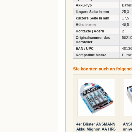
Akku-Typ
Batter
längere Seite in mm
25,3
kürzere Seite in mm
17,5
Höhe in mm
48,5
Kontakte | Adern
2
Originalnummer des
50210
Hersteller
EAN / UPC
4013
Kompatible Marke
Durace
Sie könnten auch an folgende
4er Blister ANSMANN
ANSM
Akku Mignon AA HR6
univ