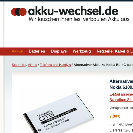
Akkus
Batterien
Displays
Werkzeug
Netzteile, Kabel & 
Startseite
/
Akkus
/
Telefone und Handy's
/
Alternativer Akku zu Nokia BL-4C pass
Alternativ
Nokia 6100,
E-Mail an ein
Schreiben Sie
Verfügbarkeit:
so
7,80 €
inkl. 19% MwSt
Lieferzeit 2-5