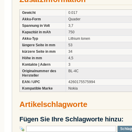
Gewicht
0.017
Akku-Form
Quader
Spannung in Volt
3,7
Kapazität in mAh
750
Akku-Typ
Lithium Ionen
längere Seite in mm
53
kürzere Seite in mm
34
Höhe in mm
4,5
Kontakte | Adern
3
Originalnummer des
BL-4C
Hersteller
EAN / UPC
4260175575994
Kompatible Marke
Nokia
Artikelschlagworte
Fügen Sie Ihre Schlagworte hinzu:
Schlag