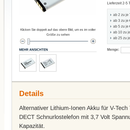
Lieferzeit 2-5
ab 2 zu je
ab 3 zu je
ab 5 zu je
Klicken Sie doppelt auf das obere Bild, um es im voller
ab 10 zu j
Größe zu sehen
ab 25 zu j
Menge:
MEHR ANSICHTEN
Details
Alternativer Lithium-Ionen Akku für V-Te
DECT Schnurlostelefon mit 3,7 Volt Spa
Kapazität.