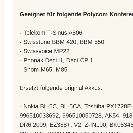
Geeignet für folgende Polycom Konfere
- Telekom T-Sinus A806
- Swisstone BBM 420, BBM 550
- Swissvoice MP22
- Phonak Dect II, Dect CP 1
- Snom M65, M85
Ersetzt folgende original Akkus:
- Nokia BL-5C, BL-5CA, Toshiba PX1728E
996510033692, 996510050728, AK54, 91
DR6.2009, EZ388+, V2, Z-IN100, BK0534