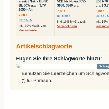
ersetzt Nokia BL-5C
5CB für Nokia 3555,
E50 N70
BL-5CA u.a. | 3,7V
3650, 3660 u.a.
u.a. | 3
1050mAh
7,80 €
8,80 €
7,80 €
ab:
5,50 €
ab:
6,50 €
ab:
5,50 €
inkl. 19% MwSt., zzgl.
inkl. 19% 
inkl. 19% MwSt., zzgl.
Versandkosten
Versandk
Versandkosten
Artikelschlagworte
Fügen Sie Ihre Schlagworte hinzu:
Schlag
Benutzen Sie Leerzeichen um Schlagwort
(') für Phrasen.