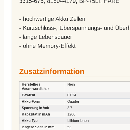
3315-675, 818044179, BP-75LI, HARE
- hochwertige Akku Zellen
- Kurzschluss-, Überspannungs- und Überh
- lange Lebensdauer
- ohne Memory-Effekt
Zusatzinformation
Hersteller /
Nein
Verantwortlicher
Gewicht
0.024
Akku-Form
Quader
Spannung in Volt
3,7
Kapazität in mAh
1200
Akku-Typ
Lithium Ionen
längere Seite in mm
53