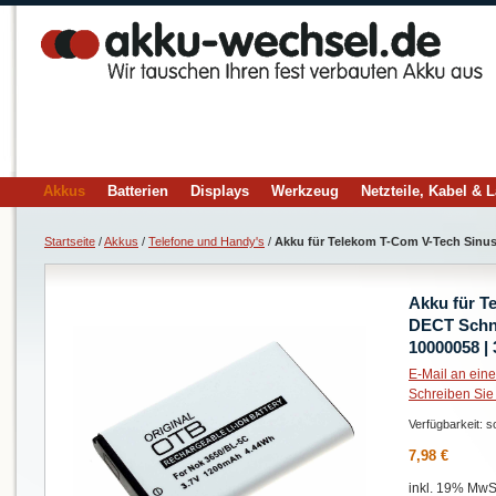
Akkus
Batterien
Displays
Werkzeug
Netzteile, Kabel & 
Startseite
/
Akkus
/
Telefone und Handy's
/
Akku für Telekom T-Com V-Tech Sinus
Akku für T
DECT Schnu
10000058 |
E-Mail an ein
Schreiben Sie
Verfügbarkeit:
so
7,98 €
inkl. 19% MwSt