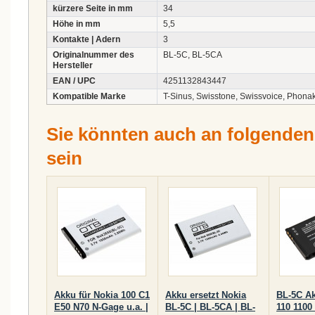
kürzere Seite in mm
34
Höhe in mm
5,5
Kontakte | Adern
3
Originalnummer des
BL-5C, BL-5CA
Hersteller
EAN / UPC
4251132843447
Kompatible Marke
T-Sinus, Swisstone, Swissvoice, Phona
Sie könnten auch an folgenden A
sein
Akku für Nokia 100 C1
Akku ersetzt Nokia
BL-5C Ak
E50 N70 N-Gage u.a. |
BL-5C | BL-5CA | BL-
110 1100