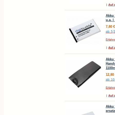
|
Auf d
Akku 
u.a. 
7,80 €
ab:
5,
Erfahr
|
Auf d
Akku 
Handy
1100
12,80
ab:
10
Erfahr
|
Auf d
Akku 
erset