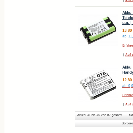
|
Auf d
Akku 
Telef
u.a. 
13,80
ab:
11
Erfahr
|
Auf d
Akku 
Handy
12,80
ab:
9,
Erfahr
|
Auf d
Artikel 31 bis 45 von 87 gesamt
Se
Sortier