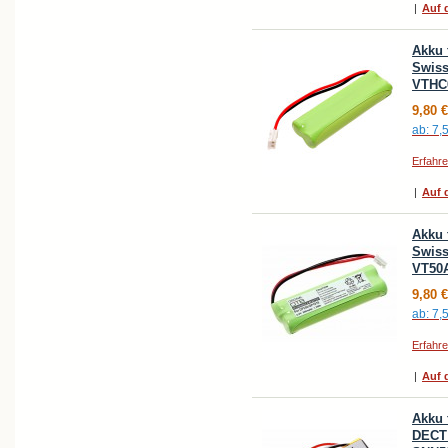
|
Auf d
Akku 
Swiss
VTHC0
9,80 €
ab:
7,
Erfahr
|
Auf d
Akku 
Swiss
VT50
9,80 €
ab:
7,
Erfahr
|
Auf d
Akku 
DECT 