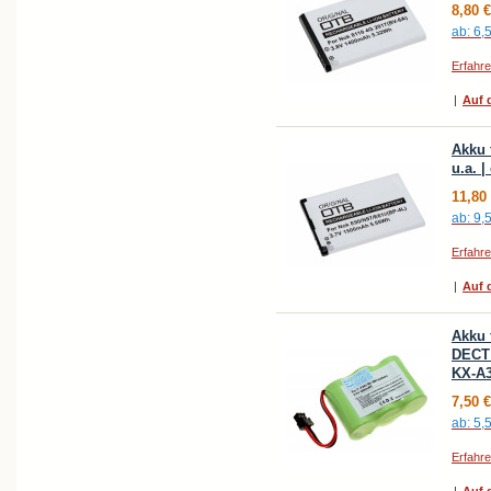
8,80 €
ab:
6,
Erfahr
|
Auf d
Akku 
u.a. 
11,80
ab:
9,
Erfahr
|
Auf d
Akku 
DECT 
KX-A3
7,50 €
ab:
5,
Erfahr