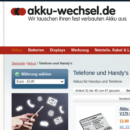
Akkus
Batterien
Displays
Werkzeug
Netzteile, Kabel & 
Startseite
/
Akkus
/
Telefone und Handy's
Telefone und Handy's
Währung wählen
Akkus für Handys und Telefone
Artikel 31 bis 45 von 87 gesamt
Se
Sortier
Akku 
V170 
12,80
ab:
10