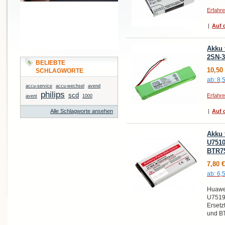
Erfahr
|
Auf d
Akku 
2SN-3
BELIEBTE
10,50
SCHLAGWORTE
ab:
8,
accu-service
accu-wechsel
avend
philips
scd
Erfahr
avent
1000
Alle Schlagworte ansehen
|
Auf d
Akku 
U7510
BTR7
7,80 €
ab:
6,
Huawei
U7519
Ersetz
und B