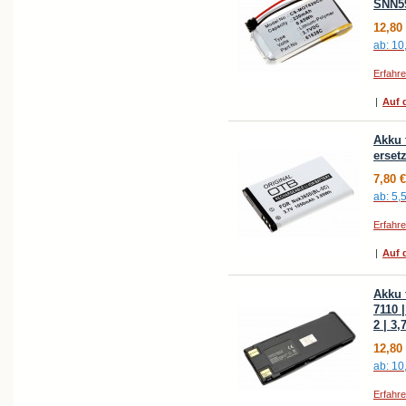
SNN59
12,80
ab:
10
Erfahr
|
Auf d
Akku 
erset
7,80 €
ab:
5,
Erfahr
|
Auf d
Akku 
7110 
2 | 3
12,80
ab:
10
Erfahr