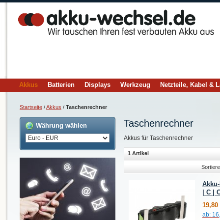
Akkus
Batterien
Displays
Werkzeug
Netzteile, Kabel & 
Startseite
/
Akkus
/
Taschenrechner
Taschenrechner
Währung wählen
Akkus für Taschenrechner
1 Artikel
Sortier
Akku-
| C |
19,80
ab:
16