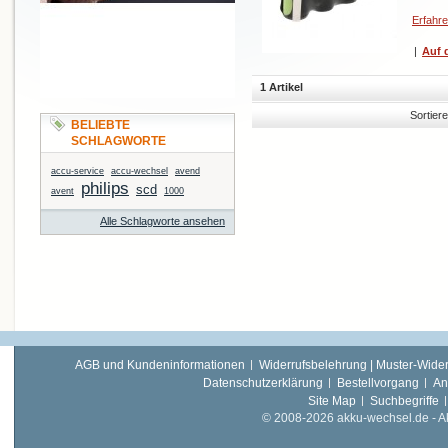
Erfahr
|
Auf d
1 Artikel
Sortier
BELIEBTE
SCHLAGWORTE
accu-service
accu-wechsel
avend
philips
scd
avent
1000
Alle Schlagworte ansehen
AGB und Kundeninformationen
Widerrufsbelehrung | Muster-Wider
Datenschutzerklärung
Bestellvorgang
An
Site Map
Suchbegriffe
© 2008-2026 akku-wechsel.de - Akk