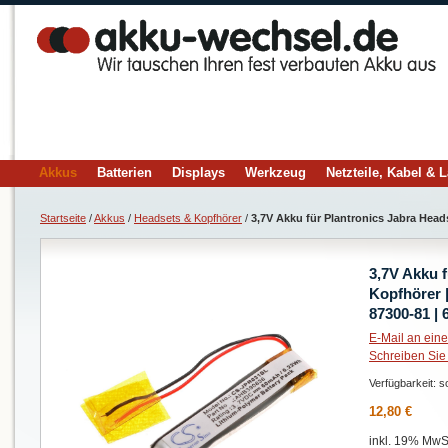
Akkus
Batterien
Displays
Werkzeug
Netzteile, Kabel & 
Startseite
/
Akkus
/
Headsets & Kopfhörer
/
3,7V Akku für Plantronics Jabra Hea
3,7V Akku 
Kopfhörer 
87300-81 |
E-Mail an ein
Schreiben Sie
Verfügbarkeit:
so
12,80 €
inkl. 19% MwSt