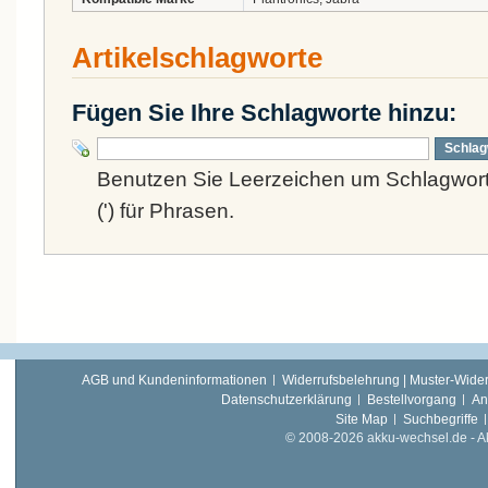
Artikelschlagworte
Fügen Sie Ihre Schlagworte hinzu:
Schlag
Benutzen Sie Leerzeichen um Schlagwort
(') für Phrasen.
AGB und Kundeninformationen
Widerrufsbelehrung | Muster-Wider
Datenschutzerklärung
Bestellvorgang
An
Site Map
Suchbegriffe
© 2008-2026 akku-wechsel.de - Akk