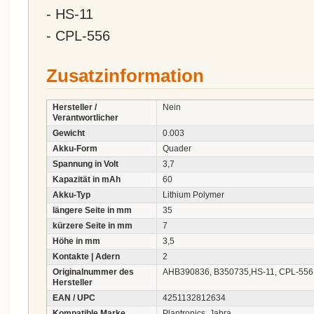
- HS-11
- CPL-556
Zusatzinformation
Hersteller /
Nein
Verantwortlicher
Gewicht
0.003
Akku-Form
Quader
Spannung in Volt
3,7
Kapazität in mAh
60
Akku-Typ
Lithium Polymer
längere Seite in mm
35
kürzere Seite in mm
7
Höhe in mm
3,5
Kontakte | Adern
2
Originalnummer des
AHB390836, B350735,HS-11, CPL-556
Hersteller
EAN / UPC
4251132812634
Kompatible Marke
Plantronics, Jabra