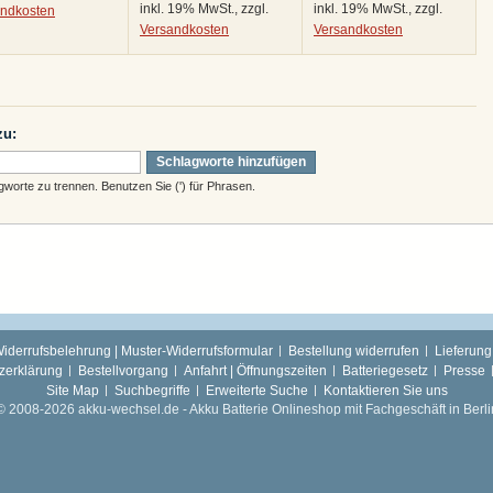
inkl. 19% MwSt., zzgl.
inkl. 19% MwSt., zzgl.
andkosten
Versandkosten
Versandkosten
zu:
Schlagworte hinzufügen
orte zu trennen. Benutzen Sie (') für Phrasen.
iderrufsbelehrung | Muster-Widerrufsformular
Bestellung widerrufen
Lieferung
zerklärung
Bestellvorgang
Anfahrt | Öffnungszeiten
Batteriegesetz
Presse
Site Map
Suchbegriffe
Erweiterte Suche
Kontaktieren Sie uns
© 2008-2026 akku-wechsel.de - Akku Batterie Onlineshop mit Fachgeschäft in Berli