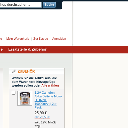
Suche
Herzlich Willkommen
to
Mein Warenkorb
Zur Kasse
Anmelden
me
Ersatzteile & Zubehör
ZUBEHÖR
Wählen Sie die Artikel aus, die
dem Warenkorb hinzugefügt
werden sollen oder
Alle wählen
1,2V Camelion
Akku Batterie Mono
D HR20 |
10000mAh | 2er
Pack
25,90 €
ab:
23,50 €
inkl. 19% MwSt.,
zzgl.