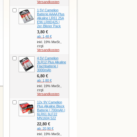
Versandkosten
1,5V Camelion
Batterie AAAA Plus
Alkaline LR61 25A
E96 LR8D425 |
2er-Blister Pack
3,80 €
ab:
1,48 €
inkl. 19% MwSt.,
zzgl.
Versandkosten
4,5V Camelion
3LR12 Plus Alkaline
Flachbatterie |
3000mAh
6,80 €
ab:
1,80 €
inkl. 19% MwSt.,
zzgl.
Versandkosten
12x 9V Camelion
Plus Alkaline Block
Batterie | 700mAh |
6LR61 6LF22
MN1604 522
22,80 €
ab:
20,90 €
inkl. 19% MwSt.,