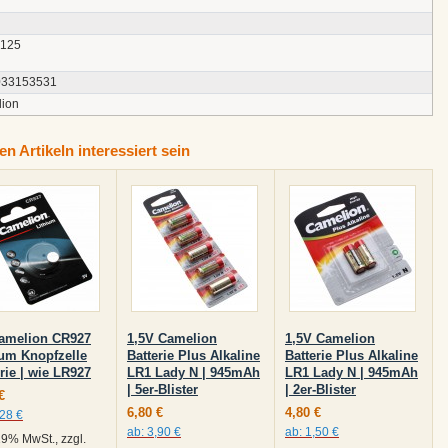
0125
033153531
ion
n Artikeln interessiert sein
amelion CR927
1,5V Camelion
1,5V Camelion
ium Knopfzelle
Batterie Plus Alkaline
Batterie Plus Alkaline
rie | wie LR927
LR1 Lady N | 945mAh
LR1 Lady N | 945mAh
| 5er-Blister
| 2er-Blister
€
6,80 €
4,80 €
,28 €
ab:
3,90 €
ab:
1,50 €
 19% MwSt., zzgl.