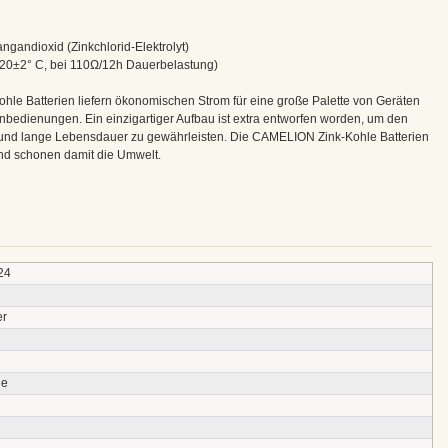
ngandioxid (Zinkchlorid-Elektrolyt)
(20±2° C, bei 110Ω/12h Dauerbelastung)
hle Batterien liefern ökonomischen Strom für eine große Palette von Geräten
bedienungen. Ein einzigartiger Aufbau ist extra entworfen worden, um den
t und lange Lebensdauer zu gewährleisten. Die CAMELION Zink-Kohle Batterien
und schonen damit die Umwelt.
24
er
ie