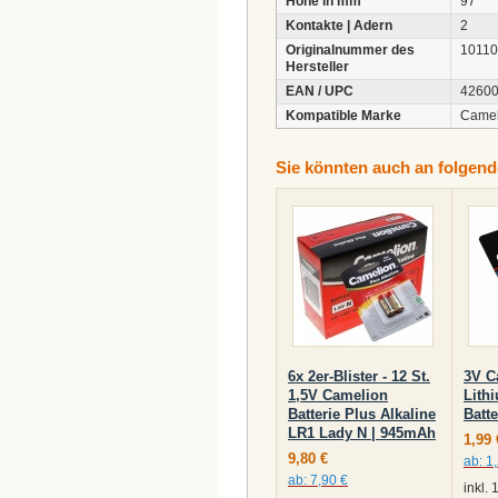
Höhe in mm
97
Kontakte | Adern
2
Originalnummer des
1011
Hersteller
EAN / UPC
4260
Kompatible Marke
Camel
Sie könnten auch an folgende
6x 2er-Blister - 12 St.
3V C
1,5V Camelion
Lith
Batterie Plus Alkaline
Batte
LR1 Lady N | 945mAh
1,99 
9,80 €
ab:
1
ab:
7,90 €
inkl.