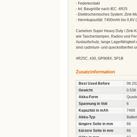
- Federkontakt
- Int. Baugröße nach IEC: 4R25
- Elektrochemisches System: Zink-Ma
- Nennkapazität: 7400mAh bis 0,8V 
Camelion Super Heavy Duty / Zink-Ko
wie Taschenlampen, Radios und Fern
Auslaufschutz, lange Lagerfähigkei
sind cadmium- und quecksilberfrei 
4R25C, 430, GP908X, SP1B
Zusatzinformation
Best Used Before
06.20
Gewicht
0.536
Akku-Form
Quad
Spannung in Volt
6
Kapazität in mAh
7400
Akku-Typ
Batter
längere Seite in mm
66
kürzere Seite in mm
66