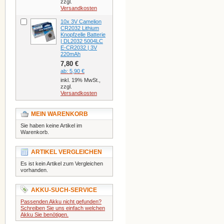
zzgl.
Versandkosten
10x 3V Camelion
CR2032 Lithium
Knopfzelle Batterie
| DL2032 5004LC
E-CR2032 | 3V
220mAh
7,80 €
ab:
5,90 €
inkl. 19% MwSt.,
zzgl.
Versandkosten
MEIN WARENKORB
Sie haben keine Artikel im
Warenkorb.
ARTIKEL VERGLEICHEN
Es ist kein Artikel zum Vergleichen
vorhanden.
AKKU-SUCH-SERVICE
Passenden Akku nicht gefunden?
Schreiben Sie uns einfach welchen
Akku Sie benötigen.