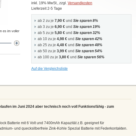
inkl. 19% MwSt., zzgl.
Versandkosten
Lieferzeit 2-5 Tage
ab 2 zu je
7,90 €
und
Sie sparen 8%
ab 3 zu je
6,90 €
und
Sie sparen 19%
m es im voller
ab 5 zu je
5,80 €
und
Sie sparen 32%
ab 10 zu je
4,98 €
und
Sie sparen 42%
ab 25 zu je
4,48 €
und
Sie sparen 48%
ab 50 zu je
3,99 €
und
Sie sparen 54%
ab 100 zu je
3,80 €
und
Sie sparen 56%
Auf die Vergleichsliste
elaufen im Juni 2024 aber technisch noch voll Funktionsfähig - zum
k Batterie mit 6 Volt und 7400mAh Kapazität z.B. geeignet für
dmium- und quecksilberfreie Zink-Kohle Spezial Batterie mit Federkontakten.