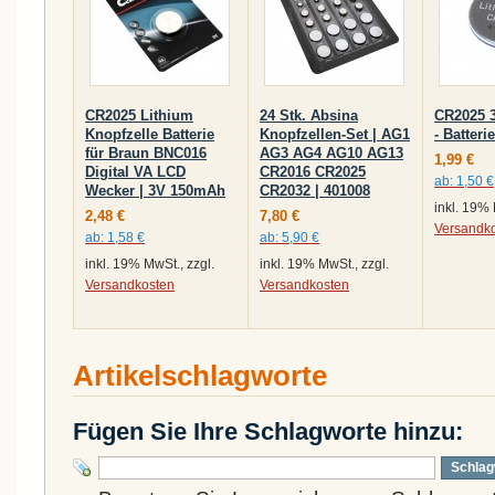
CR2025 Lithium
24 Stk. Absina
CR2025 3
Knopfzelle Batterie
Knopfzellen-Set | AG1
- Batterie
für Braun BNC016
AG3 AG4 AG10 AG13
1,99 €
Digital VA LCD
CR2016 CR2025
ab:
1,50 €
Wecker | 3V 150mAh
CR2032 | 401008
inkl. 19% 
2,48 €
7,80 €
Versandk
ab:
1,58 €
ab:
5,90 €
inkl. 19% MwSt., zzgl.
inkl. 19% MwSt., zzgl.
Versandkosten
Versandkosten
Artikelschlagworte
Fügen Sie Ihre Schlagworte hinzu:
Schlag