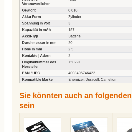
Verantwortlicher
Gewicht
0.010
Akku-Form
Zylinder
Spannung in Volt
3
Kapazität in mAh
157
Akku-Typ
Batterie
Durchmesser in mm
20
Höhe in mm
2,5
Kontakte | Adern
2
Originalnummer des
750291
Hersteller
EAN / UPC
4008496746422
Kompatible Marke
Energizer, Duracell, Camelion
Sie könnten auch an folgenden A
sein