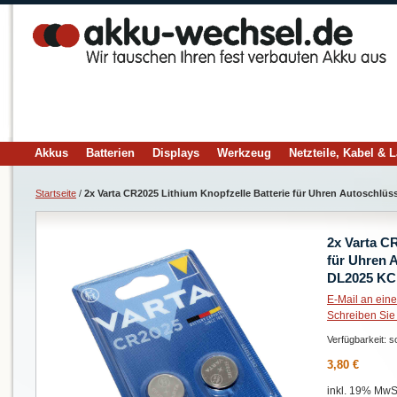
Akkus
Batterien
Displays
Werkzeug
Netzteile, Kabel & 
Startseite
/
2x Varta CR2025 Lithium Knopfzelle Batterie für Uhren Autoschlü
2x Varta C
für Uhren 
DL2025 KC
E-Mail an ein
Schreiben Sie
Verfügbarkeit:
so
3,80 €
inkl. 19% MwSt