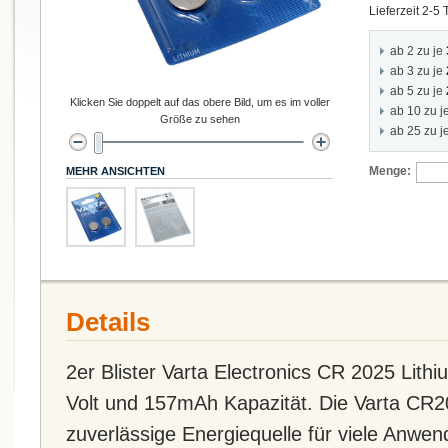
Lieferzeit 2-5
ab 2 zu je
ab 3 zu je
ab 5 zu je
Klicken Sie doppelt auf das obere Bild, um es im voller
ab 10 zu j
Größe zu sehen
ab 25 zu j
Menge:
MEHR ANSICHTEN
Details
2er Blister Varta Electronics CR 2025 Lithi
Volt und 157mAh Kapazität. Die Varta CR20
zuverlässige Energiequelle für viele Anwe