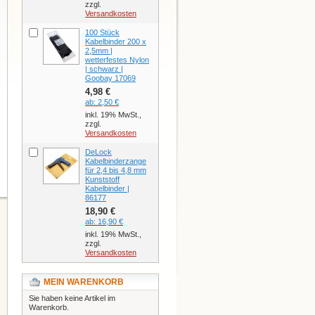
zzgl.
Versandkosten
100 Stück
Kabelbinder 200 x
2,5mm |
wetterfestes Nylon
| schwarz |
Goobay 17069
4,98 €
ab:
2,50 €
inkl. 19% MwSt.,
zzgl.
Versandkosten
DeLock
Kabelbinderzange
für 2,4 bis 4,8 mm
Kunststoff
Kabelbinder |
86177
18,90 €
ab:
16,90 €
inkl. 19% MwSt.,
zzgl.
Versandkosten
MEIN WARENKORB
Sie haben keine Artikel im
Warenkorb.