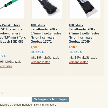
- Proskit Torx
100 Stück
100 Stück
ESD Präzisions
Kabelbinder 200 x
Kabelbinder 200 x
aubendreher /
3,5mm | wetterfestes
2,5mm | wetterfestes
ieb 3,84mm / Torx
Nylon | schwarz |
Nylon | schwarz |
it Loch | SD-083-
Goobay 17071
Goobay 17069
4,50 €
4,98 €
€
ab:
2,50 €
ab:
2,50 €
,99 €
inkl. 19% MwSt., zzgl.
inkl. 19% MwSt., zzgl.
 19% MwSt., zzgl.
Versandkosten
Versandkosten
andkosten
zu:
Schlagworte hinzufügen
orte zu trennen. Benutzen Sie (') für Phrasen.