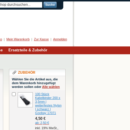
Suche
Herzlich Willkommen
to
Mein Warenkorb
Zur Kasse
Anmelden
me
Ersatzteile & Zubehör
ZUBEHÖR
Wählen Sie die Artikel aus, die
dem Warenkorb hinzugefügt
werden sollen oder
Alle wählen
100 Stück
Kabelbinder 200 x
3,5mm |
wetterfestes Nylon
| schwarz |
Goobay 17071
4,50 €
ab:
2,50 €
inkl. 19% MwSt.,