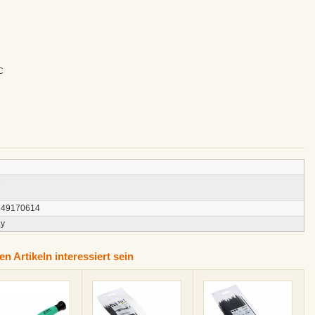
C
1
849170614
ay
n Artikeln interessiert sein