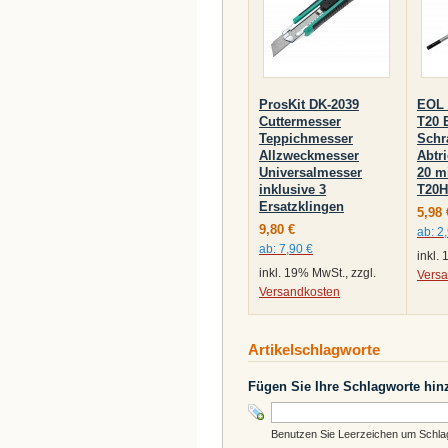
ProsKit DK-2039
EOL 
Cuttermesser
T20 
Teppichmesser
Schr
Allzweckmesser
Abtr
Universalmesser
20 m
inklusive 3
T20H
Ersatzklingen
5,98 
9,80 €
ab:
2
ab:
7,90 €
inkl.
inkl. 19% MwSt., zzgl.
Vers
Versandkosten
Artikelschlagworte
Fügen Sie Ihre Schlagworte hin
Benutzen Sie Leerzeichen um Schlagw