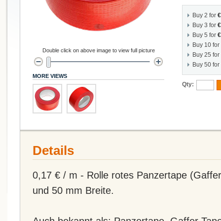
Buy 2 for
€
Buy 3 for
€
Buy 5 for
€
Buy 10 for
Double click on above image to view full picture
Buy 25 for
Buy 50 for
MORE VIEWS
Qty:
Details
0,17 € / m - Rolle rotes Panzertape (Gaffe
und 50 mm Breite.
Auch bekannt als: Panzertape, Gaffer Tap