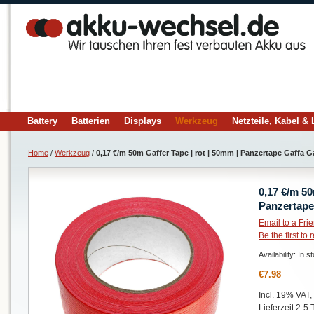
Battery
Batterien
Displays
Werkzeug
Netzteile, Kabel &
Home
/
Werkzeug
/
0,17 €/m 50m Gaffer Tape | rot | 50mm | Panzertape Gaffa
0,17 €/m 50
Panzertape
Email to a Fri
Be the first to
Availability:
In s
€7.98
Incl. 19% VAT,
Lieferzeit 2-5