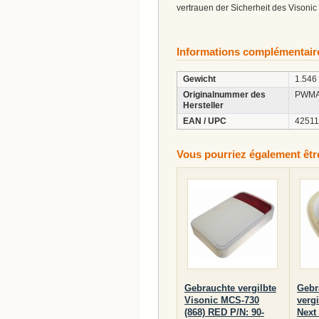
vertrauen der Sicherheit des Vison
Informations complémentair
Gewicht
1.546
Originalnummer des
PWMA
Hersteller
EAN / UPC
4251
Vous pourriez également être 
Gebrauchte vergilbte
Gebr
Visonic MCS-730
vergi
(868) RED P/N: 90-
Next