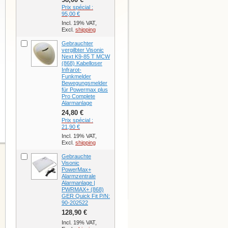
Prix spécial :
95,00 €
Incl. 19% VAT,
Excl.
shipping
Gebrauchter
vergilbter Visonic
Next K9-85 T MCW
(868) Kabelloser
Infrarot-
Funkmelder
Bewegungsmelder
für Powermax plus
Pro Complete
Alarmanlage
24,80 €
Prix spécial :
21,90 €
Incl. 19% VAT,
Excl.
shipping
Gebrauchte
Visonic
PowerMax+
Alarmzentrale
Alarmanlage |
PWRMAX+ (868)
GER Quick Fit P/N:
90-202522
128,90 €
Incl. 19% VAT,