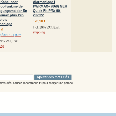
 Kabelloser
Alarmanlage |
arot-Funkmelder
PWRMAX+ (868) GER
gungsmelder für
Quick Fit P/N: 90-
rmax plus Pro
202522
lete
128,90 €
manlage
Incl. 19% VAT, Excl.
 €
shipping
pécial :
21,90 €
 19% VAT, Excl.
ing
Ajouter des mots clés
ots clés. Utilisez l'apostrophe (') pour rédiger une phrase.