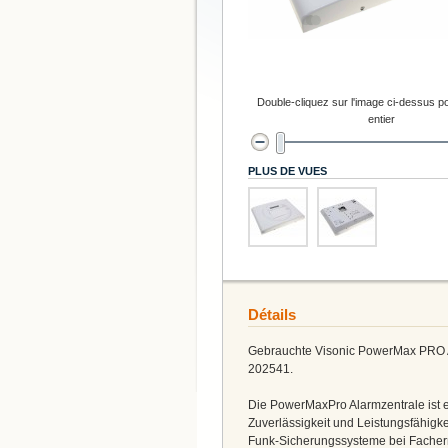
Double-cliquez sur l'image ci-dessus po
entier
PLUS DE VUES
Détails
Gebrauchte Visonic PowerMax PRO 
202541.
Die PowerMaxPro Alarmzentrale ist 
Zuverlässigkeit und Leistungsfähigkei
Funk-Sicherungssysteme bei Facher