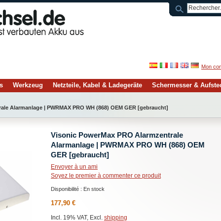
Mon co
s
Werkzeug
Netzteile, Kabel & Ladegeräte
Schermesser & Aufst
rale Alarmanlage | PWRMAX PRO WH (868) OEM GER [gebraucht]
Visonic PowerMax PRO Alarmzentrale
Alarmanlage | PWRMAX PRO WH (868) OEM
GER [gebraucht]
Envoyer à un ami
Soyez le premier à commenter ce produit
Disponibilité :
En stock
177,90 €
Incl. 19% VAT, Excl.
shipping