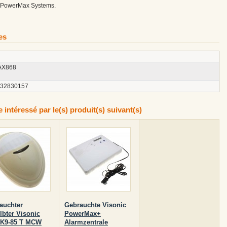
ic PowerMax Systems.
es
X868
132830157
intéressé par le(s) produit(s) suivant(s)
auchter
Gebrauchte Visonic
lbter Visonic
PowerMax+
 K9-85 T MCW
Alarmzentrale