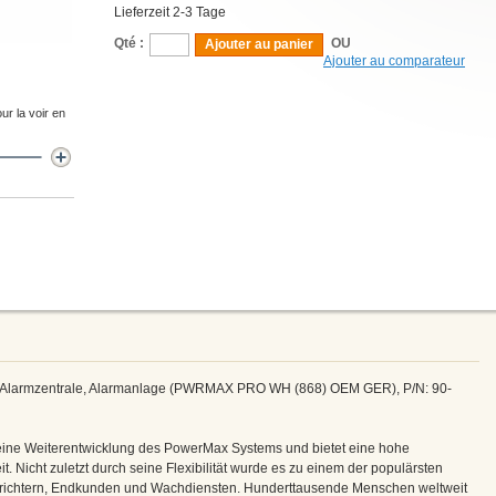
Lieferzeit 2-3 Tage
Qté :
OU
Ajouter au panier
Ajouter au comparateur
ur la voir en
Alarmzentrale, Alarmanlage (PWRMAX PRO WH (868) OEM GER), P/N: 90-
eine Weiterentwicklung des PowerMax Systems und bietet eine hohe
t. Nicht zuletzt durch seine Flexibilität wurde es zu einem der populärsten
richtern, Endkunden und Wachdiensten. Hunderttausende Menschen weltweit