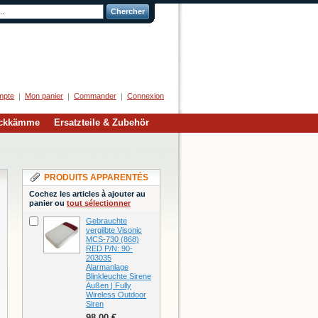
Chercher
Herzlich Willkommen
mpte
Mon panier
Commander
Connexion
eckkämme
Ersatzteile & Zubehör
PRODUITS APPARENTÉS
Cochez les articles à ajouter au
panier ou
tout sélectionner
Gebrauchte
vergilbte Visonic
MCS-730 (868)
RED P/N: 90-
203035
Alarmanlage
Blinkleuchte Sirene
Außen | Fully
Wireless Outdoor
Siren
98,00 €