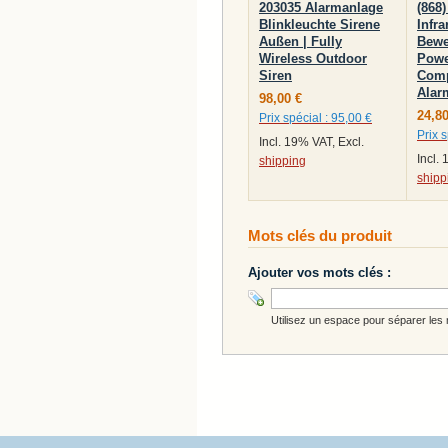
203035 Alarmanlage
(868)
Blinkleuchte Sirene
Infr
Außen | Fully
Bewe
Wireless Outdoor
Powe
Siren
Comp
Alar
98,00 €
24,80
Prix spécial :
95,00 €
Prix s
Incl. 19% VAT, Excl.
Incl.
shipping
shipp
Mots clés du produit
Ajouter vos mots clés :
Utilisez un espace pour séparer les m