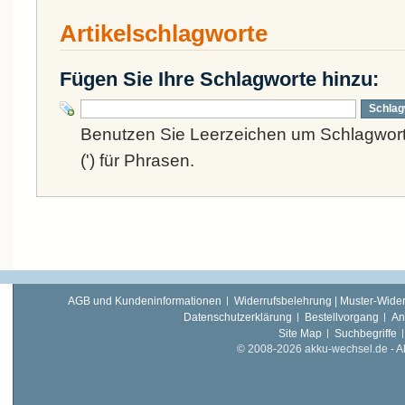
Artikelschlagworte
Fügen Sie Ihre Schlagworte hinzu:
Schlag
Benutzen Sie Leerzeichen um Schlagwort
(') für Phrasen.
AGB und Kundeninformationen
Widerrufsbelehrung | Muster-Wider
Datenschutzerklärung
Bestellvorgang
An
Site Map
Suchbegriffe
© 2008-2026 akku-wechsel.de - Akk