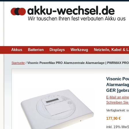
Akkus
Batterien
Displays
Werkzeug
Netzteile, Kabel & 
Startseite
/
Visonic PowerMax PRO Alarmzentrale Alarmanlage | PWRMAX PRO
Visonic Po
Alarmanla
GER [gebra
E-Mail an ein
Schreiben Sie
Verfügbarkeit:
so
177,90 €
inkl. 19% MwSt