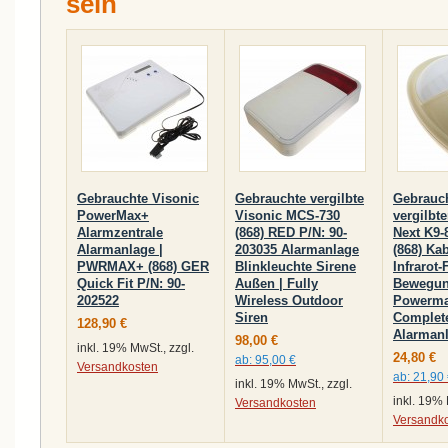
sein
Gebrauchte Visonic
Gebrauchte vergilbte
Gebrauc
PowerMax+
Visonic MCS-730
vergilbte
Alarmzentrale
(868) RED P/N: 90-
Next K9
Alarmanlage |
203035 Alarmanlage
(868) Ka
PWRMAX+ (868) GER
Blinkleuchte Sirene
Infrarot
Quick Fit P/N: 90-
Außen | Fully
Bewegun
202522
Wireless Outdoor
Powerma
Siren
Complet
128,90 €
Alarman
98,00 €
inkl. 19% MwSt., zzgl.
24,80 €
ab:
95,00 €
Versandkosten
ab:
21,90
inkl. 19% MwSt., zzgl.
inkl. 19% 
Versandkosten
Versandk