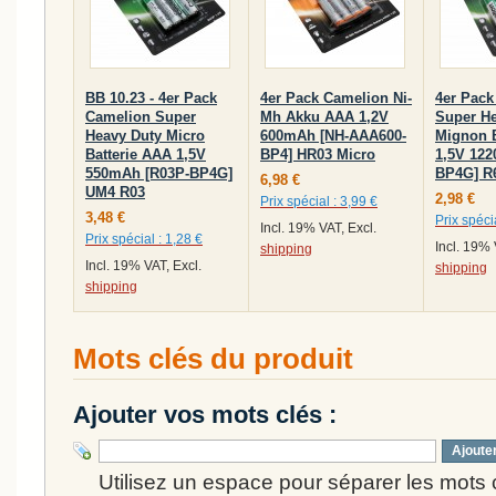
BB 10.23 - 4er Pack
4er Pack Camelion Ni-
4er Pack
Camelion Super
Mh Akku AAA 1,2V
Super He
Heavy Duty Micro
600mAh [NH-AAA600-
Mignon B
Batterie AAA 1,5V
BP4] HR03 Micro
1,5V 12
550mAh [R03P-BP4G]
BP4G] R
6,98 €
UM4 R03
2,98 €
Prix spécial :
3,99 €
3,48 €
Prix spécia
Incl. 19% VAT, Excl.
Prix spécial :
1,28 €
Incl. 19% 
shipping
Incl. 19% VAT, Excl.
shipping
shipping
Mots clés du produit
Ajouter vos mots clés :
Ajoute
Utilisez un espace pour séparer les mots cl