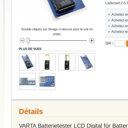
Lieferzeit 2-5
Achetez-e
Achetez-e
Achetez-e
Double-cliquez sur l'image ci-dessus pour la voir en
Achetez-e
entier
Qté :
PLUS DE VUES
Détails
VARTA Batterietester LCD Digital für Batte