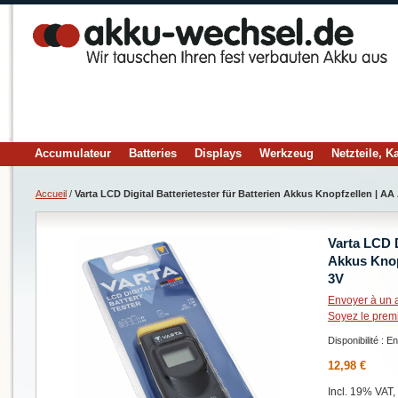
Accumulateur
Batteries
Displays
Werkzeug
Netzteile, K
Accueil
/
Varta LCD Digital Batterietester für Batterien Akkus Knopfzellen | A
Varta LCD D
Akkus Knop
3V
Envoyer à un 
Soyez le prem
Disponibilité :
En
12,98 €
Incl. 19% VAT,