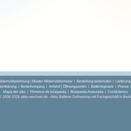
iderrufsbelehrung | Muster-Widerrufsformular
Bestellung widerrufen
Lieferung
zerklärung
Bestellvorgang
Anfahrt | Öffnungszeiten
Batteriegesetz
Presse
Mapa del sitio
Términos de búsqueda
Búsqueda Avanzada
Contáctenos
© 2008-2026 akku-wechsel.de - Akku Batterie Onlineshop mit Fachgeschäft in Berli