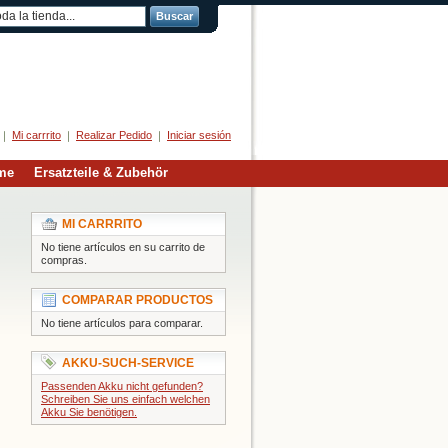
Buscar
Herzlich Willkommen
Mi carrrito
Realizar Pedido
Iniciar sesión
me
Ersatzteile & Zubehör
MI CARRRITO
No tiene artículos en su carrito de
compras.
COMPARAR PRODUCTOS
No tiene artículos para comparar.
AKKU-SUCH-SERVICE
Passenden Akku nicht gefunden?
Schreiben Sie uns einfach welchen
Akku Sie benötigen.