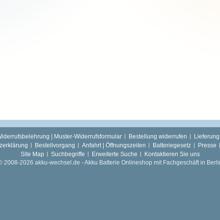
iderrufsbelehrung | Muster-Widerrufsformular
Bestellung widerrufen
Lieferung
zerklärung
Bestellvorgang
Anfahrt | Öffnungszeiten
Batteriegesetz
Presse
Site Map
Suchbegriffe
Erweiterte Suche
Kontaktieren Sie uns
© 2008-2026 akku-wechsel.de - Akku Batterie Onlineshop mit Fachgeschäft in Berli