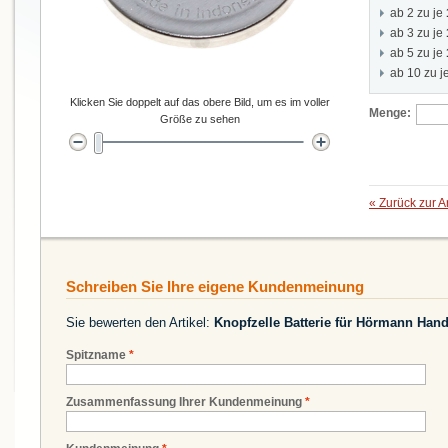
ab 2 zu je
ab 3 zu je
ab 5 zu je
ab 10 zu j
Klicken Sie doppelt auf das obere Bild, um es im voller
Menge:
Größe zu sehen
«
Zurück zur A
Schreiben Sie Ihre eigene Kundenmeinung
Sie bewerten den Artikel:
Knopfzelle Batterie für Hörmann Ha
Spitzname
*
Zusammenfassung Ihrer Kundenmeinung
*