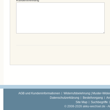
Kundenmeinung
*
AGB und Kundeninformationen
Widerrufsbelehrung | Muster-Wider
Datenschutzerklärung
Bestellvorgang
An
Site Map
Suchbegriffe
© 2008-2026 akku-wechsel.de - Akk