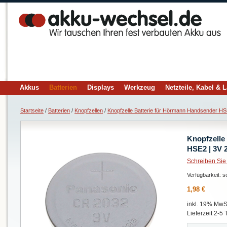
Akkus
Batterien
Displays
Werkzeug
Netzteile, Kabel & 
Startseite
/
Batterien
/
Knopfzellen
/
Knopfzelle Batterie für Hörmann Handsender H
Knopfzelle
HSE2 | 3V 
Schreiben Sie
Verfügbarkeit:
so
1,98 €
inkl. 19% MwSt
Lieferzeit 2-5