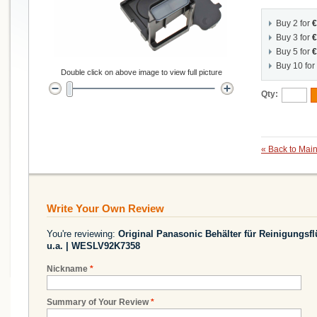
Buy 2 for
€
Buy 3 for
€
Buy 5 for
€
Buy 10 for
Double click on above image to view full picture
Qty:
«
Back to Main
Write Your Own Review
You're reviewing:
Original Panasonic Behälter für Reinigungsf
u.a. | WESLV92K7358
Nickname
*
Summary of Your Review
*