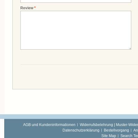
Review
*
AGB und Kundeninformationen
Widerrufsbelehrung | Muster-Wider
Datenschutzerklärung
Bestellvorgang
An
Site Map
Search Te