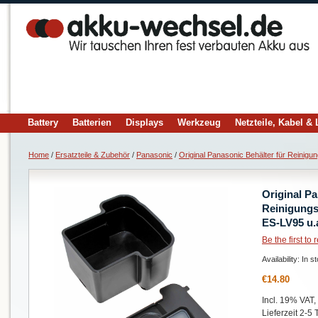
Battery
Batterien
Displays
Werkzeug
Netzteile, Kabel &
Home
/
Ersatzteile & Zubehör
/
Panasonic
/
Original Panasonic Behälter für Reinig
Original Pa
Reinigungs
ES-LV95 u.
Be the first to
Availability:
In s
€14.80
Incl. 19% VAT,
Lieferzeit 2-5